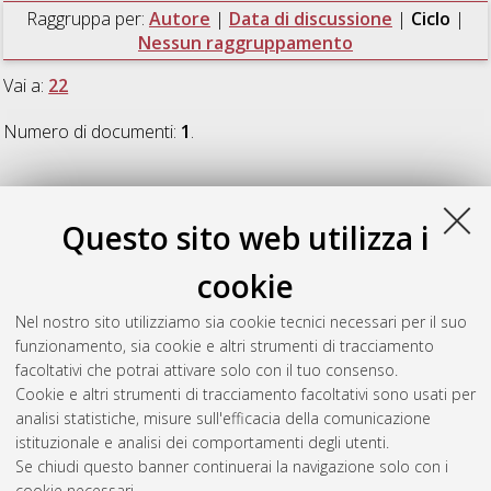
Raggruppa per:
Autore
|
Data di discussione
|
Ciclo
|
Nessun raggruppamento
Vai a:
22
Numero di documenti:
1
.
22
Questo sito web utilizza i
Gianelli, Claudia
(2010)
The language of action. How language
cookie
translates the dynamics of our actions.
, [Dissertation thesis],
Alma Mater Studiorum Università di Bologna. Dottorato di
Nel nostro sito utilizziamo sia cookie tecnici necessari per il suo
ricerca in
Neuroscienze cognitive
, 22 Ciclo. DOI
funzionamento, sia cookie e altri strumenti di tracciamento
10.6092/unibo/amsdottorato/3050.
facoltativi che potrai attivare solo con il tuo consenso.
Cookie e altri strumenti di tracciamento facoltativi sono usati per
Questa lista e' stata generata il
Thu Aug 6 20:45:25 2026
analisi statistiche, misure sull'efficacia della comunicazione
CEST
.
istituzionale e analisi dei comportamenti degli utenti.
Se chiudi questo banner continuerai la navigazione solo con i
cookie necessari.