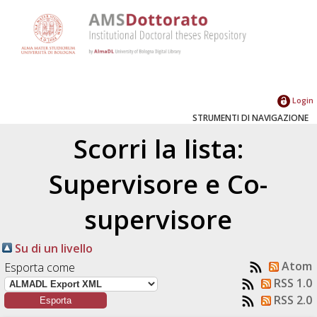
Login
STRUMENTI DI NAVIGAZIONE
Scorri la lista:
Supervisore e Co-
supervisore
Su di un livello
Atom
Esporta come
RSS 1.0
RSS 2.0