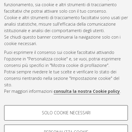
Bologna. Dottorato di ricerca in
Beni culturali e ambientali
, 34
funzionamento, sia cookie e altri strumenti di tracciamento
Ciclo. DOI 10.48676/unibo/amsdottorato/10123.
facoltativi che potrai attivare solo con il tuo consenso.
Cookie e altri strumenti di tracciamento facoltativi sono usati per
Questa lista e' stata generata il
Sat Aug 8 20:45:56 2026
analisi statistiche, misure sull'efficacia della comunicazione
CEST
.
istituzionale e analisi dei comportamenti degli utenti.
Se chiudi questo banner continuerai la navigazione solo con i
cookie necessari.
Atom
Puoi esprimere il consenso sui cookie facoltativi attivando
Rss 1.0
l'opzione in "Personalizza cookie" e, se vuoi, potrai esprimere
consensi più specifici in "Mostra cookie di profilazione".
Rss 2.0
Potrai sempre rivedere le tue scelte e verificare lo stato dei
consensi rientrando nella sezione "Impostazione cookie" del
sito.
AMS Dottorato
Per maggiori informazioni
consulta la nostra Cookie policy
.
ISSN: 2038-7946
Servizio implementato e gestito da
AlmaDL
COOKIE DI PROFILAZIONE -
Impostazioni Cookie
SOLO COOKIE NECESSARI
Informativa sulla privacy
FACOLTATIVI
Condizioni d’uso del sito
Si tratta di cookie utilizzati per analizzare le caratteristiche della
navigazione degli utenti, creare profili in base al loro comportamento