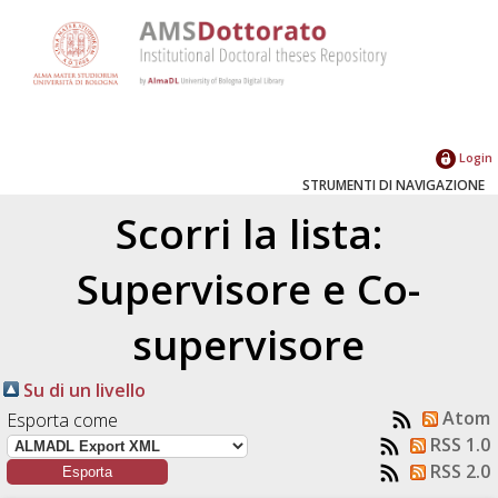
Login
STRUMENTI DI NAVIGAZIONE
Scorri la lista:
Supervisore e Co-
supervisore
Su di un livello
Atom
Esporta come
RSS 1.0
RSS 2.0