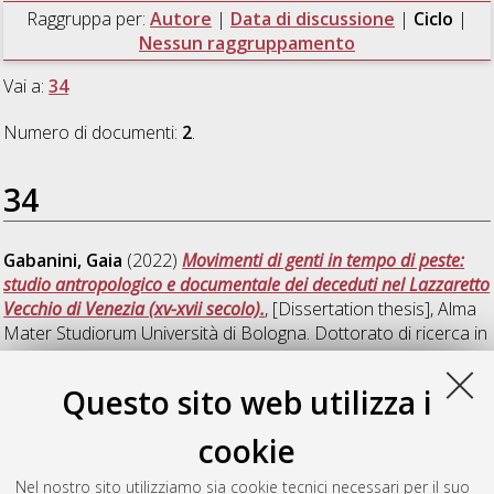
Raggruppa per:
Autore
|
Data di discussione
|
Ciclo
|
Nessun raggruppamento
Vai a:
34
Numero di documenti:
2
.
34
Gabanini, Gaia
(2022)
Movimenti di genti in tempo di peste:
studio antropologico e documentale dei deceduti nel Lazzaretto
Vecchio di Venezia (xv-xvii secolo).
, [Dissertation thesis], Alma
Mater Studiorum Università di Bologna. Dottorato di ricerca in
Beni culturali e ambientali
, 34 Ciclo. DOI
10.48676/unibo/amsdottorato/10342.
Questo sito web utilizza i
Silvestrini, Sara
(2022)
Paleoproteomica e osteoarcheologia:
cookie
determinazione di sesso e specie da resti ossei frammentari
,
[Dissertation thesis], Alma Mater Studiorum Università di
Nel nostro sito utilizziamo sia cookie tecnici necessari per il suo