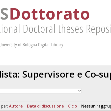
 lista: Supervisore e Co-s
 per:
Autore
|
Data di discussione
|
Ciclo
|
Nessun raggr