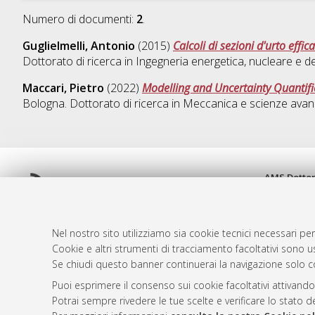
Numero di documenti:
2
.
Guglielmelli, Antonio
(2015)
Calcoli di sezioni d'urto effic
Dottorato di ricerca in
Ingegneria energetica, nucleare e d
Maccari, Pietro
(2022)
Modelling and Uncertainty Quantifi
Bologna. Dottorato di ricerca in
Meccanica e scienze avanz
AMS Dotto
Atom
ISSN: 2038
Rss 1.0
Servizio i
Rss 2.0
Impostazio
Nel nostro sito utilizziamo sia cookie tecnici necessari per
Informativa
Cookie e altri strumenti di tracciamento facoltativi sono us
Se chiudi questo banner continuerai la navigazione solo c
Condizioni 
Puoi esprimere il consenso sui cookie facoltativi attivando
Potrai sempre rivedere le tue scelte e verificare lo stato 