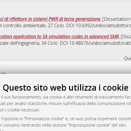
aci di riflettore in sistemi PWR di terza generazione
, [Dissertation
el controllo ambientale
, 27 Ciclo. DOI 10.6092/unibo/amsdottor
cation application to SA simulation codes in advanced SMR
, [Dis
ate dell'ingegneria
, 34 Ciclo. DOI 10.48676/unibo/amsdottorat
Que
rato
-7946
Questo sito web utilizza i cookie
mplementato e gestito da
AlmaDL
ni Cookie
 il suo funzionamento, sia cookie e altri strumenti di tracciamento faco
 sulla privacy
ati per analisi statistiche, misure sull'efficacia della comunicazione is
on i cookie necessari.
d’uso del sito
 l'opzione in "Personalizza cookie" e, se vuoi, potrai esprimere consens
dei consensi rientrando nella sezione "Impostazione cookie" del sito.