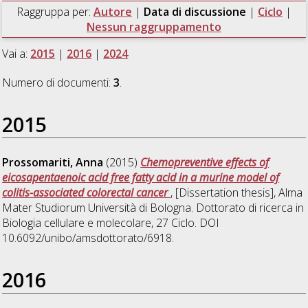
Raggruppa per:
Autore
|
Data di discussione
|
Ciclo
|
Nessun raggruppamento
Vai a:
2015
|
2016
|
2024
Numero di documenti:
3
.
2015
Prossomariti, Anna
(2015)
Chemopreventive effects of
eicosapentaenoic acid free fatty acid in a murine model of
colitis-associated colorectal cancer
, [Dissertation thesis], Alma
Mater Studiorum Università di Bologna. Dottorato di ricerca in
Biologia cellulare e molecolare
, 27 Ciclo. DOI
10.6092/unibo/amsdottorato/6918.
2016