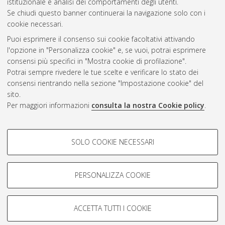
istituzionale e analisi dei comportamenti degli utenti.
Se chiudi questo banner continuerai la navigazione solo con i
cookie necessari.
Atom
Puoi esprimere il consenso sui cookie facoltativi attivando
Rss 1.0
l'opzione in "Personalizza cookie" e, se vuoi, potrai esprimere
consensi più specifici in "Mostra cookie di profilazione".
Rss 2.0
Potrai sempre rivedere le tue scelte e verificare lo stato dei
consensi rientrando nella sezione "Impostazione cookie" del
AMS Dottorato
sito.
Per maggiori informazioni
consulta la nostra Cookie policy
.
ISSN: 2038-7946
Servizio implementato e gestito da
AlmaDL
Impostazioni Cookie
COOKIE DI PROFILAZIONE -
SOLO COOKIE NECESSARI
Informativa sulla privacy
FACOLTATIVI
Condizioni d’uso del sito
Si tratta di cookie utilizzati per analizzare le caratteristiche della
navigazione degli utenti, creare profili in base al loro comportamento
PERSONALIZZA COOKIE
sul sito, per analisi di marketing.
Mostra cookie di profilazione
ACCETTA TUTTI I COOKIE
Google/Youtube Video
© ALMA MATER STUDIORUM - Università di Bologna, 2007-2026.
COOKIE TECNICI - NECESSARI