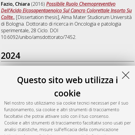
Fazio, Chiara
(2016)
Possibile Ruolo Chemopreventivo
Dell’Acido Eicosapentaenoico Sul Cancro Colorettale Insorto Su
Colite.
, [Dissertation thesis], Alma Mater Studiorum Università
di Bologna. Dottorato di ricerca in
Oncologia e patologia
sperimentale
, 28 Ciclo. DOI
10.6092/unibo/amsdottorato/7452.
2024
Alquati, Chiara
(2024)
A combination of rapamycin, ω3-PUFA
Questo sito web utilizza i
docosahexaenoic acid and epigallocatechin-3-gallate for the
simultaneous suppression of PI3K/mTOR pathway and Wnt/β-
cookie
catenin signalling in colorectal carcinogenesis
, [Dissertation
thesis], Alma Mater Studiorum Università di Bologna.
Nel nostro sito utilizziamo sia cookie tecnici necessari per il suo
Dottorato di ricerca in
Oncologia, ematologia e patologia
, 36
funzionamento, sia cookie e altri strumenti di tracciamento
Ciclo. DOI 10.48676/unibo/amsdottorato/11344.
facoltativi che potrai attivare solo con il tuo consenso.
Cookie e altri strumenti di tracciamento facoltativi sono usati per
Questa lista e' stata generata il
Sat Aug 8 20:45:49 2026
analisi statistiche, misure sull'efficacia della comunicazione
CEST
.