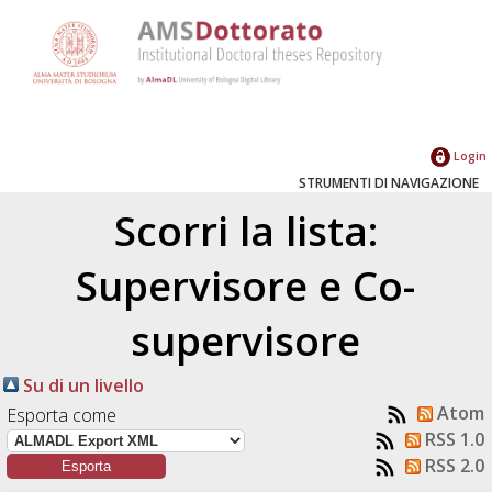
Login
STRUMENTI DI NAVIGAZIONE
Scorri la lista:
Supervisore e Co-
supervisore
Su di un livello
Atom
Esporta come
RSS 1.0
RSS 2.0