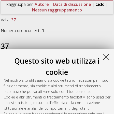
Raggruppa per:
Autore
|
Data di discussione
|
Ciclo
|
Nessun raggruppamento
Vai a:
37
Numero di documenti:
1
.
37
Questo sito web utilizza i
Gianaroli, Federico
(2025)
Exploring energy sharing
mechanisms and prosumer integration in electrical and
cookie
thermal energy communities
, [Dissertation thesis], Alma Mater
Studiorum Università di Bologna. Dottorato di ricerca in
Nel nostro sito utilizziamo sia cookie tecnici necessari per il suo
Meccanica e scienze avanzate dell'ingegneria
, 37 Ciclo. DOI
funzionamento, sia cookie e altri strumenti di tracciamento
10.48676/unibo/amsdottorato/11941.
facoltativi che potrai attivare solo con il tuo consenso.
Cookie e altri strumenti di tracciamento facoltativi sono usati per
Questa lista e' stata generata il
Thu Aug 6 20:46:44 2026
analisi statistiche, misure sull'efficacia della comunicazione
CEST
.
istituzionale e analisi dei comportamenti degli utenti.
Se chiudi questo banner continuerai la navigazione solo con i