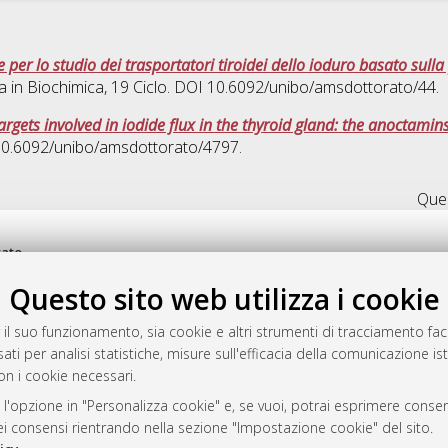
e per lo studio dei trasportatori tiroidei dello ioduro basato sull
a in
Biochimica
, 19 Ciclo. DOI 10.6092/unibo/amsdottorato/44.
rgets involved in iodide flux in the thyroid gland: the anoctamin
 10.6092/unibo/amsdottorato/4797.
Ques
rato
-7946
Questo sito web utilizza i cookie
mplementato e gestito da
AlmaDL
ni Cookie
 il suo funzionamento, sia cookie e altri strumenti di tracciamento faco
 sulla privacy
ati per analisi statistiche, misure sull'efficacia della comunicazione is
on i cookie necessari.
d’uso del sito
 l'opzione in "Personalizza cookie" e, se vuoi, potrai esprimere consens
dei consensi rientrando nella sezione "Impostazione cookie" del sito.