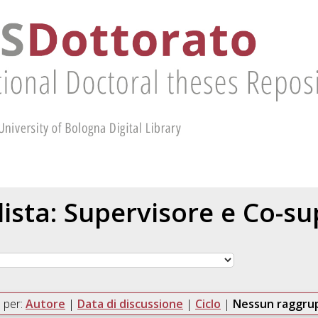
 lista: Supervisore e Co-s
 per:
Autore
|
Data di discussione
|
Ciclo
|
Nessun raggr