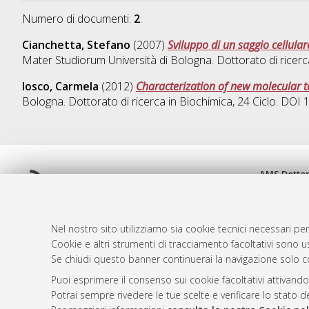
Numero di documenti:
2
.
Cianchetta, Stefano
(2007)
Sviluppo di un saggio cellular
Mater Studiorum Università di Bologna. Dottorato di ricerc
Iosco, Carmela
(2012)
Characterization of new molecular ta
Bologna. Dottorato di ricerca in
Biochimica
, 24 Ciclo. DOI
AMS Dotto
Atom
ISSN: 2038
Rss 1.0
Servizio i
Rss 2.0
Impostazio
Nel nostro sito utilizziamo sia cookie tecnici necessari per
Informativa
Cookie e altri strumenti di tracciamento facoltativi sono us
Se chiudi questo banner continuerai la navigazione solo c
Condizioni 
Puoi esprimere il consenso sui cookie facoltativi attivando
Potrai sempre rivedere le tue scelte e verificare lo stato 