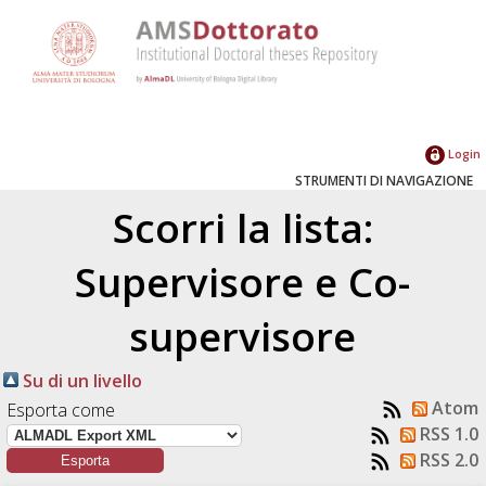
Login
STRUMENTI DI NAVIGAZIONE
Scorri la lista:
Supervisore e Co-
supervisore
Su di un livello
Atom
Esporta come
RSS 1.0
RSS 2.0