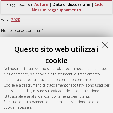
Raggruppa per:
Autore
|
Data di discussione
|
Ciclo
|
Nessun raggruppamento
Vai a:
2020
Numero di documenti:
1
.
2020
Questo sito web utilizza i
cookie
Grilli, Eleonora
(2020)
Automatic classification of architectural
and archaeological 3D Data
, [Dissertation thesis], Alma Mater
Nel nostro sito utilizziamo sia cookie tecnici necessari per il suo
Studiorum Università di Bologna. Dottorato di ricerca in
funzionamento, sia cookie e altri strumenti di tracciamento
Architettura
, 32 Ciclo. DOI 10.6092/unibo/amsdottorato/9347.
facoltativi che potrai attivare solo con il tuo consenso.
Cookie e altri strumenti di tracciamento facoltativi sono usati per
Questa lista e' stata generata il
Thu Aug 6 20:45:22 2026
analisi statistiche, misure sull'efficacia della comunicazione
CEST
.
istituzionale e analisi dei comportamenti degli utenti.
Se chiudi questo banner continuerai la navigazione solo con i
cookie necessari.
Atom