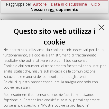
Raggruppa per:
Autore
|
Data di discussione
|
Ciclo
|
Nessun raggruppamento
Numero di documenti:
1
.
Questo sito web utilizza i
Panzacchi, Manuela
(2007)
The ecology of red fox predation
on roe deer fawns with respect to population density, habitat
cookie
and alternative prey
, [Dissertation thesis], Alma Mater
Studiorum Università di Bologna. Dottorato di ricerca in
Nel nostro sito utilizziamo sia cookie tecnici necessari per il suo
Biologia animale
, 18 Ciclo. DOI
funzionamento, sia cookie e altri strumenti di tracciamento
10.6092/unibo/amsdottorato/581.
facoltativi che potrai attivare solo con il tuo consenso.
Cookie e altri strumenti di tracciamento facoltativi sono usati per
Questa lista e' stata generata il
Thu Aug 6 20:45:40 2026
analisi statistiche, misure sull'efficacia della comunicazione
CEST
.
istituzionale e analisi dei comportamenti degli utenti.
Se chiudi questo banner continuerai la navigazione solo con i
cookie necessari.
Atom
Puoi esprimere il consenso sui cookie facoltativi attivando
Rss 1.0
l'opzione in "Personalizza cookie" e, se vuoi, potrai esprimere
consensi più specifici in "Mostra cookie di profilazione".
Rss 2.0