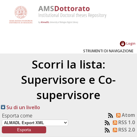
Login
STRUMENTI DI NAVIGAZIONE
Scorri la lista:
Supervisore e Co-
supervisore
Su di un livello
Atom
Esporta come
RSS 1.0
RSS 2.0