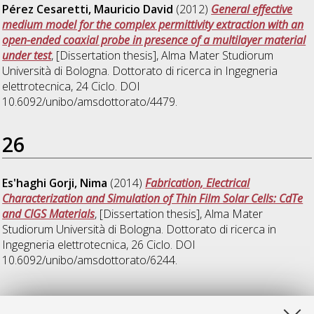
Pérez Cesaretti, Mauricio David
(2012)
General effective
medium model for the complex permittivity extraction with an
open-ended coaxial probe in presence of a multilayer material
under test
, [Dissertation thesis], Alma Mater Studiorum
Università di Bologna. Dottorato di ricerca in
Ingegneria
elettrotecnica
, 24 Ciclo. DOI
10.6092/unibo/amsdottorato/4479.
26
Es'haghi Gorji, Nima
(2014)
Fabrication, Electrical
Characterization and Simulation of Thin Film Solar Cells: CdTe
and CIGS Materials
, [Dissertation thesis], Alma Mater
Studiorum Università di Bologna. Dottorato di ricerca in
Ingegneria elettrotecnica
, 26 Ciclo. DOI
10.6092/unibo/amsdottorato/6244.
27