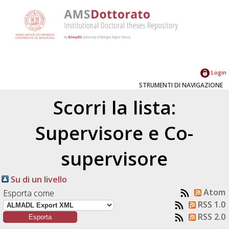
Login
STRUMENTI DI NAVIGAZIONE
Scorri la lista:
Supervisore e Co-
supervisore
Su di un livello
Atom
Esporta come
RSS 1.0
RSS 2.0