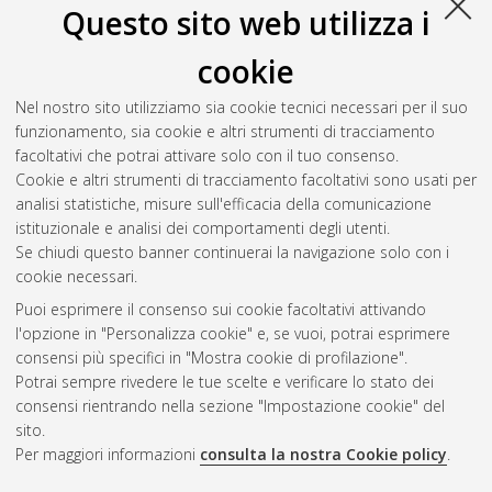
Questo sito web utilizza i
Puccetti, Giovanni
(2015)
Sviluppi del trasferimento di
cookie
energia elettrica mediante risonatori piani a spirale
,
[Dissertation thesis], Alma Mater Studiorum Università di
Nel nostro sito utilizziamo sia cookie tecnici necessari per il suo
Bologna. Dottorato di ricerca in
Ingegneria elettrotecnica
, 27
funzionamento, sia cookie e altri strumenti di tracciamento
Ciclo. DOI 10.6092/unibo/amsdottorato/7115.
facoltativi che potrai attivare solo con il tuo consenso.
Cookie e altri strumenti di tracciamento facoltativi sono usati per
Questa lista e' stata generata il
Wed Aug 5 20:47:24 2026
analisi statistiche, misure sull'efficacia della comunicazione
CEST
.
istituzionale e analisi dei comportamenti degli utenti.
Se chiudi questo banner continuerai la navigazione solo con i
cookie necessari.
Atom
Puoi esprimere il consenso sui cookie facoltativi attivando
Rss 1.0
l'opzione in "Personalizza cookie" e, se vuoi, potrai esprimere
consensi più specifici in "Mostra cookie di profilazione".
Rss 2.0
Potrai sempre rivedere le tue scelte e verificare lo stato dei
consensi rientrando nella sezione "Impostazione cookie" del
AMS Dottorato
sito.
Per maggiori informazioni
consulta la nostra Cookie policy
.
ISSN: 2038-7946
Servizio implementato e gestito da
AlmaDL