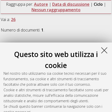
Raggruppa per:
Autore
|
Data di discussione
|
Ciclo
|
Nessun raggruppamento
Vai a:
26
Numero di documenti:
1
.
26
Questo sito web utilizza i
Agosto, Arianna
(2014)
Econometrics of default risk
,
cookie
[Dissertation thesis], Alma Mater Studiorum Università di
Bologna. Dottorato di ricerca in
Metodologia statistica per la
Nel nostro sito utilizziamo sia cookie tecnici necessari per il suo
ricerca scientifica
, 26 Ciclo. DOI
funzionamento, sia cookie e altri strumenti di tracciamento
10.6092/unibo/amsdottorato/6188.
facoltativi che potrai attivare solo con il tuo consenso.
Cookie e altri strumenti di tracciamento facoltativi sono usati per
Questa lista e' stata generata il
Thu Aug 6 20:48:03 2026
analisi statistiche, misure sull'efficacia della comunicazione
CEST
.
istituzionale e analisi dei comportamenti degli utenti.
Se chiudi questo banner continuerai la navigazione solo con i
cookie necessari.