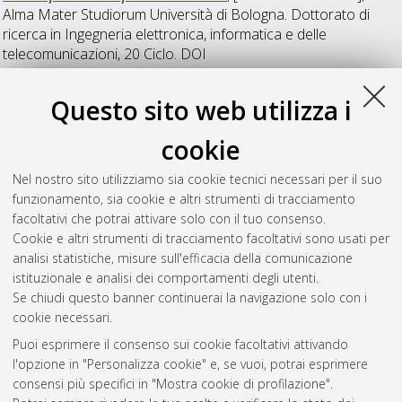
Alma Mater Studiorum Università di Bologna. Dottorato di
ricerca in
Ingegneria elettronica, informatica e delle
telecomunicazioni
, 20 Ciclo. DOI
10.6092/unibo/amsdottorato/934.
Questo sito web utilizza i
Tonini, Federico
(2019)
Cost Effective Provisioning of 5G
Transport Networks: Architectures and Modelling
, [Dissertation
cookie
thesis], Alma Mater Studiorum Università di Bologna.
Dottorato di ricerca in
Ingegneria elettronica,
Nel nostro sito utilizziamo sia cookie tecnici necessari per il suo
telecomunicazioni e tecnologie dell'informazione
, 31 Ciclo.
funzionamento, sia cookie e altri strumenti di tracciamento
DOI 10.6092/unibo/amsdottorato/9024.
facoltativi che potrai attivare solo con il tuo consenso.
Cookie e altri strumenti di tracciamento facoltativi sono usati per
Questa lista e' stata generata il
Sat Aug 8 20:44:47 2026
analisi statistiche, misure sull'efficacia della comunicazione
CEST
.
istituzionale e analisi dei comportamenti degli utenti.
Se chiudi questo banner continuerai la navigazione solo con i
cookie necessari.
Atom
Puoi esprimere il consenso sui cookie facoltativi attivando
Rss 1.0
l'opzione in "Personalizza cookie" e, se vuoi, potrai esprimere
consensi più specifici in "Mostra cookie di profilazione".
Rss 2.0