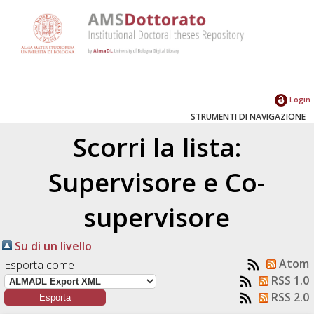
Login
STRUMENTI DI NAVIGAZIONE
Scorri la lista:
Supervisore e Co-
supervisore
Su di un livello
Atom
Esporta come
RSS 1.0
RSS 2.0