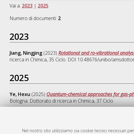
Vai a:
2023
|
2025
Numero di documenti:
2
.
2023
Jiang, Ningjing
(2023)
Rotational and ro-vibrational analys
ricerca in
Chimica
, 35 Ciclo. DOI 10.48676/unibo/amsdotto
2025
Ye, Hexu
(2025)
Quantum-chemical approaches for gas-phas
Bologna. Dottorato di ricerca in
Chimica
, 37 Ciclo.
Nel nostro sito utilizziamo sia cookie tecnici necessari per
AMS Dotto
Atom