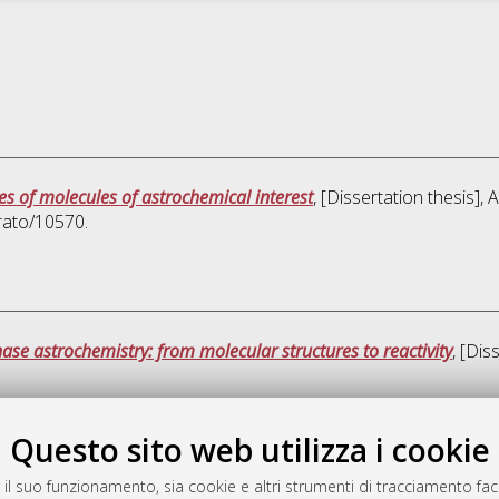
es of molecules of astrochemical interest
, [Dissertation thesis]
rato/10570.
e astrochemistry: from molecular structures to reactivity
, [Dis
Que
Questo sito web utilizza i cookie
 il suo funzionamento, sia cookie e altri strumenti di tracciamento faco
rato