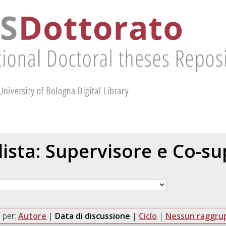
 lista: Supervisore e Co-s
 per:
Autore
|
Data di discussione
|
Ciclo
|
Nessun raggr