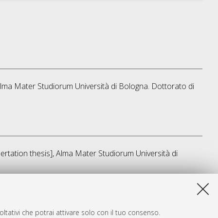
, Alma Mater Studiorum Università di Bologna. Dottorato di
sertation thesis], Alma Mater Studiorum Università di
sta lista e' stata generata il
Fri Aug 7 20:45:34 2026 CEST
.
ltativi che potrai attivare solo con il tuo consenso.