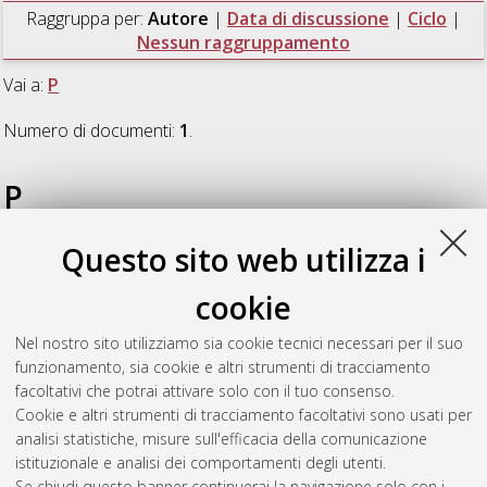
Raggruppa per:
Autore
|
Data di discussione
|
Ciclo
|
Nessun raggruppamento
Vai a:
P
Numero di documenti:
1
.
P
Questo sito web utilizza i
Pizzati, Fabio
(2022)
Exploring domain-informed and physics-
guided learning in image-to-image translation
, [Dissertation
cookie
thesis], Alma Mater Studiorum Università di Bologna.
Dottorato di ricerca in
Automotive per una mobilità
Nel nostro sito utilizziamo sia cookie tecnici necessari per il suo
intelligente
, 34 Ciclo. DOI
funzionamento, sia cookie e altri strumenti di tracciamento
10.48676/unibo/amsdottorato/10499.
facoltativi che potrai attivare solo con il tuo consenso.
Cookie e altri strumenti di tracciamento facoltativi sono usati per
Questa lista e' stata generata il
Wed Aug 5 20:43:54 2026
analisi statistiche, misure sull'efficacia della comunicazione
CEST
.
istituzionale e analisi dei comportamenti degli utenti.
Se chiudi questo banner continuerai la navigazione solo con i