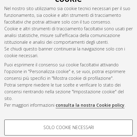
Epifani, Andrea
(2010)
Strategie d'impresa: un'applicazione
Nel nostro sito utilizziamo sia cookie tecnici necessari per il suo
all'industria ferroviaria
, [Dissertation thesis], Alma Mater
funzionamento, sia cookie e altri strumenti di tracciamento
Studiorum Università di Bologna. Dottorato di ricerca in
facoltativi che potrai attivare solo con il tuo consenso.
Ingegneria dei trasporti
, 22 Ciclo.
Cookie e altri strumenti di tracciamento facoltativi sono usati per
analisi statistiche, misure sull'efficacia della comunicazione
Questa lista e' stata generata il
Fri Aug 7 20:46:57 2026 CEST
.
istituzionale e analisi dei comportamenti degli utenti.
Se chiudi questo banner continuerai la navigazione solo con i
cookie necessari.
Atom
Puoi esprimere il consenso sui cookie facoltativi attivando
Rss 1.0
l'opzione in "Personalizza cookie" e, se vuoi, potrai esprimere
consensi più specifici in "Mostra cookie di profilazione".
Rss 2.0
Potrai sempre rivedere le tue scelte e verificare lo stato dei
consensi rientrando nella sezione "Impostazione cookie" del
sito.
AMS Dottorato
Per maggiori informazioni
consulta la nostra Cookie policy
.
ISSN: 2038-7946
Servizio implementato e gestito da
AlmaDL
Impostazioni Cookie
COOKIE DI PROFILAZIONE -
SOLO COOKIE NECESSARI
Informativa sulla privacy
FACOLTATIVI
Condizioni d’uso del sito