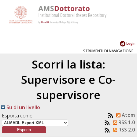
Login
STRUMENTI DI NAVIGAZIONE
Scorri la lista:
Supervisore e Co-
supervisore
Su di un livello
Atom
Esporta come
RSS 1.0
RSS 2.0