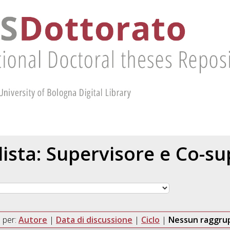
 lista: Supervisore e Co-s
 per:
Autore
|
Data di discussione
|
Ciclo
|
Nessun raggr