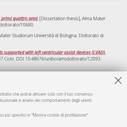
i primi quattro anni
, [Dissertation thesis], Alma Mater
sdottorato/10680.
a Mater Studiorum Università di Bologna. Dottorato di
supported with left ventricular assist devices (LVAD)
,
 37 Ciclo. DOI 10.48676/unibo/amsdottorato/12093.
a lista e' stata generata il
Wed Aug 5 20:46:05 2026 CEST
.
ltativi che potrai attivare solo con il tuo consenso.
tituzionale e analisi dei comportamenti degli utenti.
i più specifici in "Mostra cookie di profilazione".