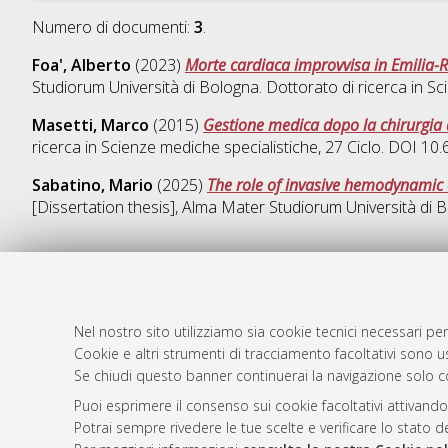
Numero di documenti:
3
.
Foa', Alberto
(2023)
Morte cardiaca improvvisa in Emilia-Ro
Studiorum Università di Bologna. Dottorato di ricerca in
Sc
Masetti, Marco
(2015)
Gestione medica dopo la chirurgia
ricerca in
Scienze mediche specialistiche
, 27 Ciclo. DOI 1
Sabatino, Mario
(2025)
The role of invasive hemodynamic 
[Dissertation thesis], Alma Mater Studiorum Università di B
AMS Dotto
Atom
Nel nostro sito utilizziamo sia cookie tecnici necessari per
ISSN: 2038
Rss 1.0
Cookie e altri strumenti di tracciamento facoltativi sono us
Servizio i
Se chiudi questo banner continuerai la navigazione solo c
Rss 2.0
Impostazio
Puoi esprimere il consenso sui cookie facoltativi attivando
Informativa
Potrai sempre rivedere le tue scelte e verificare lo stato 
Condizioni 