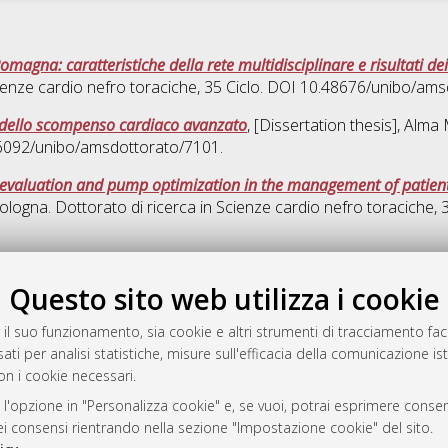
magna: caratteristiche della rete multidisciplinare e risultati de
ienze cardio nefro toraciche
, 35 Ciclo. DOI 10.48676/unibo/am
 dello scompenso cardiaco avanzato
, [Dissertation thesis], Alm
0.6092/unibo/amsdottorato/7101.
evaluation and pump optimization in the management of patients 
ologna. Dottorato di ricerca in
Scienze cardio nefro toraciche
,
Quest
Questo sito web utilizza i cookie
rato
 il suo funzionamento, sia cookie e altri strumenti di tracciamento faco
-7946
ati per analisi statistiche, misure sull'efficacia della comunicazione is
mplementato e gestito da
AlmaDL
on i cookie necessari.
ni Cookie
 l'opzione in "Personalizza cookie" e, se vuoi, potrai esprimere consens
 sulla privacy
dei consensi rientrando nella sezione "Impostazione cookie" del sito.
d’uso del sito