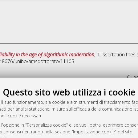
iability in the age of algorithmic moderation
, [Dissertation thes
0.48676/unibo/amsdottorato/11105.
Quest
Questo sito web utilizza i cookie
rato
-7946
 il suo funzionamento, sia cookie e altri strumenti di tracciamento faco
ati per analisi statistiche, misure sull'efficacia della comunicazione is
mplementato e gestito da
AlmaDL
on i cookie necessari.
ni Cookie
 sulla privacy
 l'opzione in "Personalizza cookie" e, se vuoi, potrai esprimere consens
dei consensi rientrando nella sezione "Impostazione cookie" del sito.
d’uso del sito