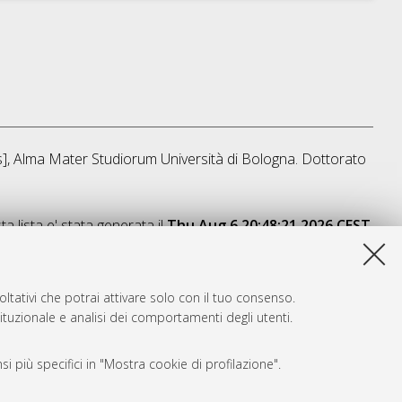
is], Alma Mater Studiorum Università di Bologna. Dottorato
a lista e' stata generata il
Thu Aug 6 20:48:21 2026 CEST
.
ltativi che potrai attivare solo con il tuo consenso.
tituzionale e analisi dei comportamenti degli utenti.
i più specifici in "Mostra cookie di profilazione".