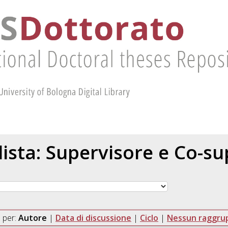
 lista: Supervisore e Co-s
 per:
Autore
|
Data di discussione
|
Ciclo
|
Nessun raggr