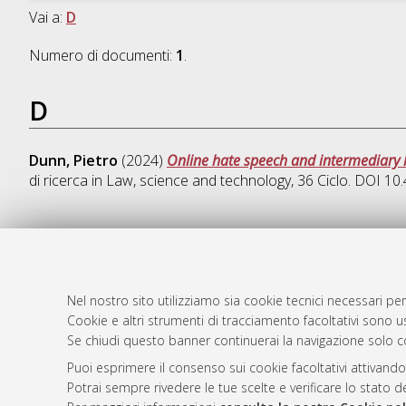
Vai a:
D
Numero di documenti:
1
.
D
Dunn, Pietro
(2024)
Online hate speech and intermediary l
di ricerca in
Law, science and technology
, 36 Ciclo. DOI 1
AMS Dotto
Atom
ISSN: 2038
Nel nostro sito utilizziamo sia cookie tecnici necessari per
Rss 1.0
Cookie e altri strumenti di tracciamento facoltativi sono us
Servizio i
Se chiudi questo banner continuerai la navigazione solo c
Rss 2.0
Impostazio
Informativa
Puoi esprimere il consenso sui cookie facoltativi attivando
Potrai sempre rivedere le tue scelte e verificare lo stato 
Condizioni 