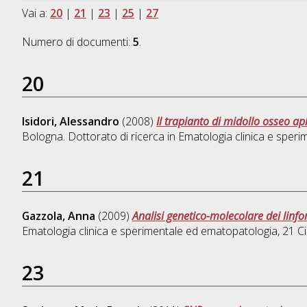
Vai a:
20
|
21
|
23
|
25
|
27
Numero di documenti:
5
.
20
Isidori, Alessandro
(2008)
Il trapianto di midollo osseo ap
Bologna. Dottorato di ricerca in
Ematologia clinica e speri
21
Gazzola, Anna
(2009)
Analisi genetico-molecolare dei linfom
Ematologia clinica e sperimentale ed ematopatologia
, 21 
23