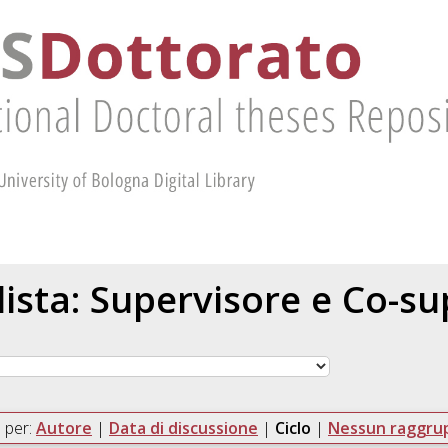
 lista: Supervisore e Co-s
 per:
Autore
|
Data di discussione
|
Ciclo
|
Nessun raggr