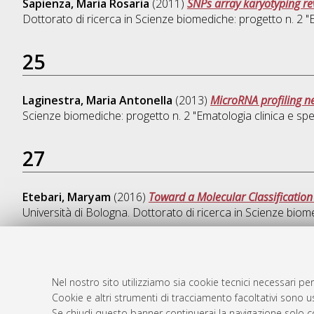
Sapienza, Maria Rosaria
(2011)
SNPs array karyotyping rev
Dottorato di ricerca in
Scienze biomediche: progetto n. 2 "
25
Laginestra, Maria Antonella
(2013)
MicroRNA profiling nei
Scienze biomediche: progetto n. 2 "Ematologia clinica e s
27
Etebari, Maryam
(2016)
Toward a Molecular Classification
Università di Bologna. Dottorato di ricerca in
Scienze biom
Nel nostro sito utilizziamo sia cookie tecnici necessari per
AMS Dotto
Atom
Cookie e altri strumenti di tracciamento facoltativi sono us
ISSN: 2038
Rss 1.0
Se chiudi questo banner continuerai la navigazione solo c