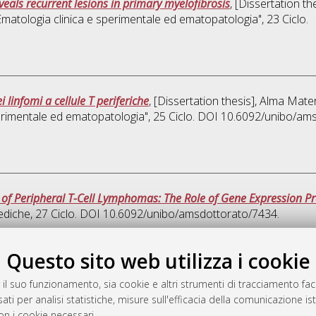
eals recurrent lesions in primary myelofibrosis
, [Dissertation t
Ematologia clinica e sperimentale ed ematopatologia"
, 23 Ciclo.
 linfomi a cellule T periferiche
, [Dissertation thesis], Alma Mate
perimentale ed ematopatologia"
, 25 Ciclo. DOI 10.6092/unibo/am
 of Peripheral T-Cell Lymphomas: The Role of Gene Expression Pro
ediche
, 27 Ciclo. DOI 10.6092/unibo/amsdottorato/7434.
Quest
Questo sito web utilizza i cookie
 il suo funzionamento, sia cookie e altri strumenti di tracciamento faco
rato
ati per analisi statistiche, misure sull'efficacia della comunicazione is
-7946
on i cookie necessari.