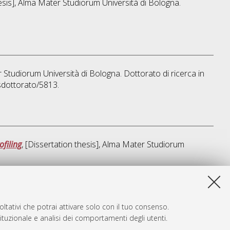
hesis], Alma Mater Studiorum Università di Bologna.
r Studiorum Università di Bologna. Dottorato di ricerca in
sdottorato/5813.
filing
, [Dissertation thesis], Alma Mater Studiorum
a lista e' stata generata il
Thu Aug 6 20:46:06 2026 CEST
.
ltativi che potrai attivare solo con il tuo consenso.
tituzionale e analisi dei comportamenti degli utenti.