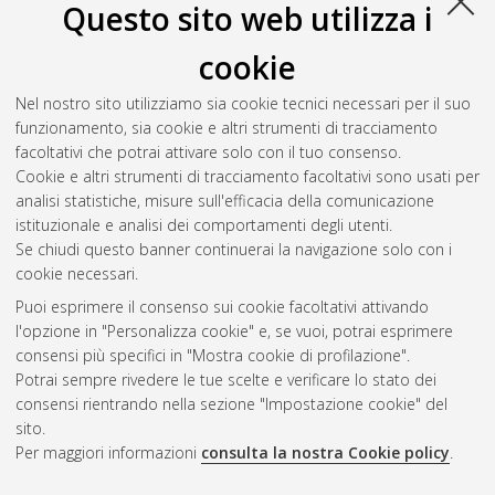
Questo sito web utilizza i
Renzi, Cristina
(2010)
Metodi di ottimizzazione morfologica
nel progetto preliminare di propulsori aeronautici avanzati
,
cookie
[Dissertation thesis], Alma Mater Studiorum Università di
Bologna. Dottorato di ricerca in
Disegno e metodi
Nel nostro sito utilizziamo sia cookie tecnici necessari per il suo
dell'ingegneria industriale
, 22 Ciclo. DOI
funzionamento, sia cookie e altri strumenti di tracciamento
10.6092/unibo/amsdottorato/2914.
facoltativi che potrai attivare solo con il tuo consenso.
Cookie e altri strumenti di tracciamento facoltativi sono usati per
Questa lista e' stata generata il
Sat Aug 8 20:45:45 2026
analisi statistiche, misure sull'efficacia della comunicazione
CEST
.
istituzionale e analisi dei comportamenti degli utenti.
Se chiudi questo banner continuerai la navigazione solo con i
cookie necessari.
Atom
Puoi esprimere il consenso sui cookie facoltativi attivando
Rss 1.0
l'opzione in "Personalizza cookie" e, se vuoi, potrai esprimere
consensi più specifici in "Mostra cookie di profilazione".
Rss 2.0
Potrai sempre rivedere le tue scelte e verificare lo stato dei
consensi rientrando nella sezione "Impostazione cookie" del
sito.
AMS Dottorato
Per maggiori informazioni
consulta la nostra Cookie policy
.
ISSN: 2038-7946
Servizio implementato e gestito da
AlmaDL