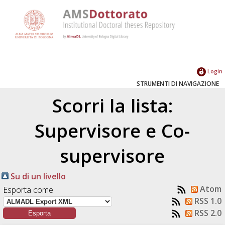
Login
STRUMENTI DI NAVIGAZIONE
Scorri la lista:
Supervisore e Co-
supervisore
Su di un livello
Atom
Esporta come
RSS 1.0
RSS 2.0