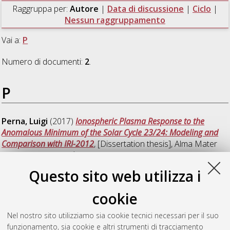
Raggruppa per:
Autore
|
Data di discussione
|
Ciclo
|
Nessun raggruppamento
Vai a:
P
Numero di documenti:
2
.
P
Perna, Luigi
(2017)
Ionospheric Plasma Response to the
Anomalous Minimum of the Solar Cycle 23/24: Modeling and
Comparison with IRI-2012
, [Dissertation thesis], Alma Mater
Studiorum Università di Bologna. Dottorato di ricerca in
Geofisica
, 29 Ciclo. DOI 10.6092/unibo/amsdottorato/7861.
Questo sito web utilizza i
Pignalberi, Alessio
(2019)
A three-dimensional regional
cookie
assimilative model of the ionospheric electron density
,
[Dissertation thesis], Alma Mater Studiorum Università di
Nel nostro sito utilizziamo sia cookie tecnici necessari per il suo
Bologna. Dottorato di ricerca in
Geofisica
, 31 Ciclo. DOI
funzionamento, sia cookie e altri strumenti di tracciamento