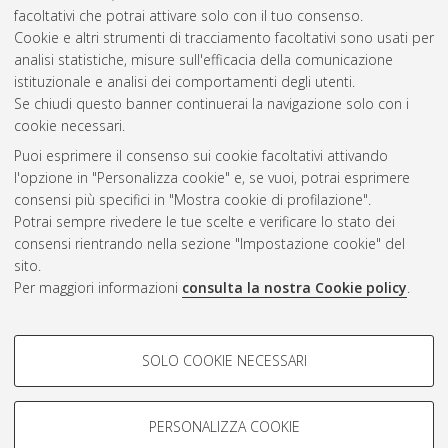
10.6092/unibo/amsdottorato/8888.
facoltativi che potrai attivare solo con il tuo consenso.
Cookie e altri strumenti di tracciamento facoltativi sono usati per
Questa lista e' stata generata il
Wed Aug 5 20:43:26 2026
analisi statistiche, misure sull'efficacia della comunicazione
CEST
.
istituzionale e analisi dei comportamenti degli utenti.
Se chiudi questo banner continuerai la navigazione solo con i
cookie necessari.
Atom
Puoi esprimere il consenso sui cookie facoltativi attivando
Rss 1.0
l'opzione in "Personalizza cookie" e, se vuoi, potrai esprimere
consensi più specifici in "Mostra cookie di profilazione".
Rss 2.0
Potrai sempre rivedere le tue scelte e verificare lo stato dei
consensi rientrando nella sezione "Impostazione cookie" del
sito.
AMS Dottorato
Per maggiori informazioni
consulta la nostra Cookie policy
.
ISSN: 2038-7946
Servizio implementato e gestito da
AlmaDL
COOKIE DI PROFILAZIONE -
Impostazioni Cookie
SOLO COOKIE NECESSARI
Informativa sulla privacy
FACOLTATIVI
Condizioni d’uso del sito
Si tratta di cookie utilizzati per analizzare le caratteristiche della
navigazione degli utenti, creare profili in base al loro comportamento
PERSONALIZZA COOKIE
sul sito, per analisi di marketing.