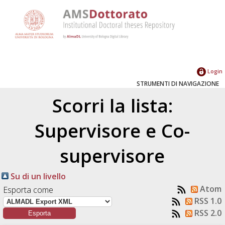
Login
STRUMENTI DI NAVIGAZIONE
Scorri la lista:
Supervisore e Co-
supervisore
Su di un livello
Atom
Esporta come
RSS 1.0
RSS 2.0