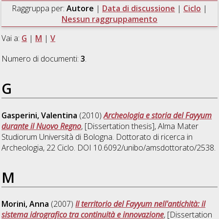
Raggruppa per:
Autore
|
Data di discussione
|
Ciclo
|
Nessun raggruppamento
Vai a:
G
|
M
|
V
Numero di documenti:
3
.
G
Gasperini, Valentina
(2010)
Archeologia e storia del Fayyum
durante il Nuovo Regno
, [Dissertation thesis], Alma Mater
Studiorum Università di Bologna. Dottorato di ricerca in
Archeologia
, 22 Ciclo. DOI 10.6092/unibo/amsdottorato/2538.
M
Morini, Anna
(2007)
Il territorio del Fayyum nell'antichità: il
sistema idrografico tra continuità e innovazione
, [Dissertation