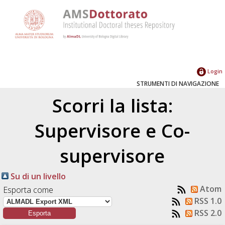
Login
STRUMENTI DI NAVIGAZIONE
Scorri la lista:
Supervisore e Co-
supervisore
Su di un livello
Atom
Esporta come
RSS 1.0
RSS 2.0