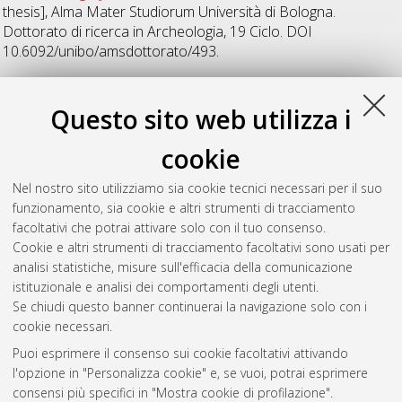
thesis], Alma Mater Studiorum Università di Bologna.
Dottorato di ricerca in
Archeologia
, 19 Ciclo. DOI
10.6092/unibo/amsdottorato/493.
V
Questo sito web utilizza i
cookie
Vinci, Silvia
(2007)
Narmer e la nascita dello stato nell'antico
Egitto
, [Dissertation thesis], Alma Mater Studiorum Università
Nel nostro sito utilizziamo sia cookie tecnici necessari per il suo
di Bologna. Dottorato di ricerca in
Archeologia
, 18 Ciclo. DOI
funzionamento, sia cookie e altri strumenti di tracciamento
10.6092/unibo/amsdottorato/494.
facoltativi che potrai attivare solo con il tuo consenso.
Cookie e altri strumenti di tracciamento facoltativi sono usati per
Questa lista e' stata generata il
Thu Aug 6 20:47:48 2026
analisi statistiche, misure sull'efficacia della comunicazione
CEST
.
istituzionale e analisi dei comportamenti degli utenti.
Se chiudi questo banner continuerai la navigazione solo con i
cookie necessari.
Atom
Puoi esprimere il consenso sui cookie facoltativi attivando
Rss 1.0
l'opzione in "Personalizza cookie" e, se vuoi, potrai esprimere
consensi più specifici in "Mostra cookie di profilazione".
Rss 2.0