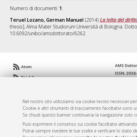
Numero di documenti:
1
.
Teruel Lozano, German Manuel
(2014)
La lotta del diri
thesis], Alma Mater Studiorum Università di Bologna. Dotto
10.6092/unibo/amsdottorato/6262.
AMS Dotto
Atom
ISSN: 2038
Rss 1.0
Servizio i
Rss 2.0
Impostazio
Informativa
Nel nostro sito utilizziamo sia cookie tecnici necessari per
Condizioni 
Cookie e altri strumenti di tracciamento facoltativi sono us
Se chiudi questo banner continuerai la navigazione solo c
Puoi esprimere il consenso sui cookie facoltativi attivando
© ALMA MATER STUDIORUM - Università d
Potrai sempre rivedere le tue scelte e verificare lo stato 