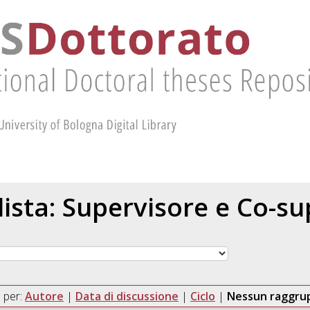
 lista: Supervisore e Co-s
 per:
Autore
|
Data di discussione
|
Ciclo
|
Nessun raggr