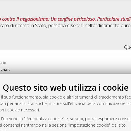
tto contro il negazionismo: Un confine pericoloso. Particolare stud
rato di ricerca in
Stato, persona e servizi nell'ordinamento eur
Que
rato
-7946
mplementato e gestito da
AlmaDL
ni Cookie
Questo sito web utilizza i cookie
 sulla privacy
 il suo funzionamento, sia cookie e altri strumenti di tracciamento faco
d’uso del sito
ati per analisi statistiche, misure sull'efficacia della comunicazione is
on i cookie necessari.
 l'opzione in "Personalizza cookie" e, se vuoi, potrai esprimere consens
i Bologna, 2007-2026.
dei consensi rientrando nella sezione "Impostazione cookie" del sito.