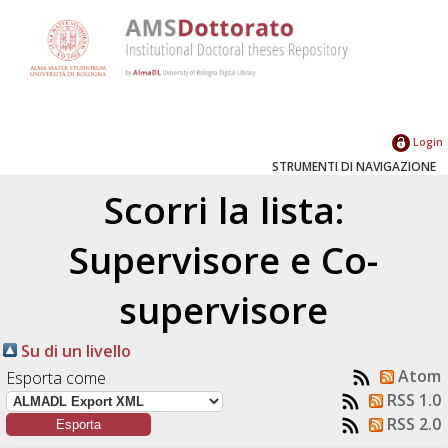
Login
STRUMENTI DI NAVIGAZIONE
Scorri la lista:
Supervisore e Co-
supervisore
Su di un livello
Atom
Esporta come
RSS 1.0
RSS 2.0