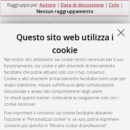
Raggruppa per:
Autore
|
Data di discussione
|
Ciclo
|
Nessun raggruppamento
Numero di documenti:
1
.
Questo sito web utilizza i
Colliva, Carolina
(2013)
New synthetic bile acid analogue
agonists of FXR and TGR5 receptors: Analytical methodologies
cookie
for the study of their physico-chemical properties,
pharmacokinetic activity and metabolism.
, [Dissertation
Nel nostro sito utilizziamo sia cookie tecnici necessari per il suo
thesis], Alma Mater Studiorum Università di Bologna.
funzionamento, sia cookie e altri strumenti di tracciamento
Dottorato di ricerca in
Scienze farmaceutiche
, 25 Ciclo. DOI
facoltativi che potrai attivare solo con il tuo consenso.
10.6092/unibo/amsdottorato/5612.
Cookie e altri strumenti di tracciamento facoltativi sono usati per
analisi statistiche, misure sull'efficacia della comunicazione
Questa lista e' stata generata il
Fri Aug 7 20:44:19 2026 CEST
.
istituzionale e analisi dei comportamenti degli utenti.
Se chiudi questo banner continuerai la navigazione solo con i
cookie necessari.
Atom
Puoi esprimere il consenso sui cookie facoltativi attivando
Rss 1.0
l'opzione in "Personalizza cookie" e, se vuoi, potrai esprimere
consensi più specifici in "Mostra cookie di profilazione".
Rss 2.0