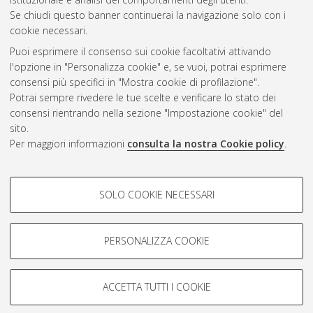
Se chiudi questo banner continuerai la navigazione solo con i
cookie necessari.
Atom
Puoi esprimere il consenso sui cookie facoltativi attivando
Rss 1.0
l'opzione in "Personalizza cookie" e, se vuoi, potrai esprimere
consensi più specifici in "Mostra cookie di profilazione".
Rss 2.0
Potrai sempre rivedere le tue scelte e verificare lo stato dei
consensi rientrando nella sezione "Impostazione cookie" del
sito.
AMS Dottorato
Per maggiori informazioni
consulta la nostra Cookie policy
.
ISSN: 2038-7946
Servizio implementato e gestito da
AlmaDL
COOKIE DI PROFILAZIONE -
Impostazioni Cookie
SOLO COOKIE NECESSARI
Informativa sulla privacy
FACOLTATIVI
Condizioni d’uso del sito
Si tratta di cookie utilizzati per analizzare le caratteristiche della
navigazione degli utenti, creare profili in base al loro comportamento
PERSONALIZZA COOKIE
sul sito, per analisi di marketing.
Mostra cookie di profilazione
ACCETTA TUTTI I COOKIE
Google/Youtube Video
© ALMA MATER STUDIORUM - Università di Bologna, 2007-2026.
COOKIE TECNICI - NECESSARI