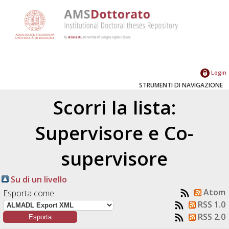
Login
STRUMENTI DI NAVIGAZIONE
Scorri la lista:
Supervisore e Co-
supervisore
Su di un livello
Atom
Esporta come
RSS 1.0
RSS 2.0