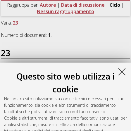
Raggruppa per:
Autore
|
Data di discussione
|
Ciclo
|
Nessun raggruppamento
Vai a:
23
Numero di documenti:
1
.
23
Pesciaroli, Michele
(2011)
Salmonella Typhimurium
Questo sito web utilizza i
ΔZnuABC, un nuovo approccio vaccinale per la profilassi delle
salmonellosi animali. Valutazione di efficacia in un modello
cookie
sperimentale murino e suino
, [Dissertation thesis], Alma Mater
Studiorum Università di Bologna. Dottorato di ricerca in
Nel nostro sito utilizziamo sia cookie tecnici necessari per il suo
Epidemiologia e controllo delle zoonosi
, 23 Ciclo. DOI
funzionamento, sia cookie e altri strumenti di tracciamento
10.6092/unibo/amsdottorato/4150.
facoltativi che potrai attivare solo con il tuo consenso.
Cookie e altri strumenti di tracciamento facoltativi sono usati per
Questa lista e' stata generata il
Thu Aug 6 20:46:37 2026
analisi statistiche, misure sull'efficacia della comunicazione
CEST
.
istituzionale e analisi dei comportamenti degli utenti.