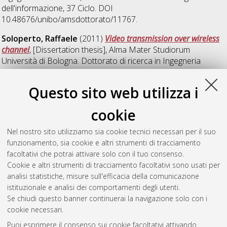
dell'informazione
, 37 Ciclo. DOI
10.48676/unibo/amsdottorato/11767.
Soloperto, Raffaele
(2011)
Video transmission over wireless
channel
, [Dissertation thesis], Alma Mater Studiorum
Università di Bologna. Dottorato di ricerca in
Ingegneria
elettronica, informatica e delle telecomunicazioni
, 23 Ciclo.
Questo sito web utilizza i
Torcolacci, Giulia
(2026)
Electromagnetic signal processing for
6G smart radio environments
, [Dissertation thesis], Alma
cookie
Mater Studiorum Università di Bologna. Dottorato di ricerca in
Ingegneria elettronica, telecomunicazioni e tecnologie
Nel nostro sito utilizziamo sia cookie tecnici necessari per il suo
dell'informazione
, 38 Ciclo. DOI
funzionamento, sia cookie e altri strumenti di tracciamento
10.48676/unibo/amsdottorato/12815.
facoltativi che potrai attivare solo con il tuo consenso.
Cookie e altri strumenti di tracciamento facoltativi sono usati per
Questa lista e' stata generata il
Wed Aug 5 20:44:30 2026
analisi statistiche, misure sull'efficacia della comunicazione
CEST
.
istituzionale e analisi dei comportamenti degli utenti.
Se chiudi questo banner continuerai la navigazione solo con i
cookie necessari.
Atom
Puoi esprimere il consenso sui cookie facoltativi attivando