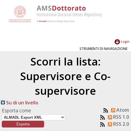
Login
STRUMENTI DI NAVIGAZIONE
Scorri la lista:
Supervisore e Co-
supervisore
Su di un livello
Atom
Esporta come
RSS 1.0
RSS 2.0