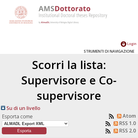
Login
STRUMENTI DI NAVIGAZIONE
Scorri la lista:
Supervisore e Co-
supervisore
Su di un livello
Atom
Esporta come
RSS 1.0
RSS 2.0