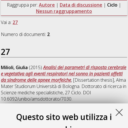
Raggruppa per:
Autore
|
Data di discussione
|
Ciclo
|
Nessun raggruppamento
Vai a:
27
Numero di documenti:
2
.
27
Milioli, Giulia
(2015)
Analisi dei parametri di risposta cerebrale
e vegetativa agli eventi respiratori nel sonno in pazienti affetti
da sindrome delle apnee morfeiche
, [Dissertation thesis], Alma
Mater Studiorum Università di Bologna. Dottorato di ricerca in
Scienze mediche specialistiche
, 27 Ciclo. DOI
10.6092/unibo/amsdottorato/7030.
Puligheddu, Monica Maria Francesca
(2015)
Razionale
Questo sito web utilizza i
sull'impiego del fenofibrato come terapia aggiuntiva
nell'epilessia frontale notturna (NFLE) farmacoresistente
,