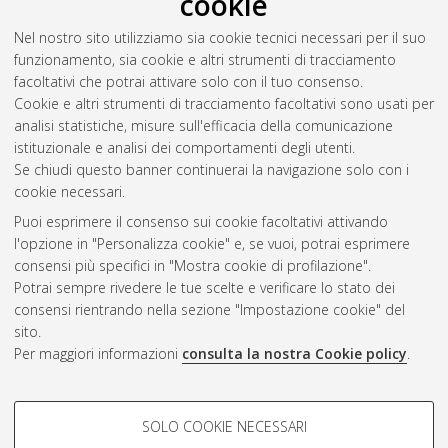
cookie
[Dissertation thesis], Alma Mater Studiorum Università di
Bologna. Dottorato di ricerca in
Scienze mediche
Nel nostro sito utilizziamo sia cookie tecnici necessari per il suo
specialistiche
, 27 Ciclo. DOI
funzionamento, sia cookie e altri strumenti di tracciamento
10.6092/unibo/amsdottorato/7057.
facoltativi che potrai attivare solo con il tuo consenso.
Cookie e altri strumenti di tracciamento facoltativi sono usati per
Questa lista e' stata generata il
Sat Aug 8 20:46:01 2026
analisi statistiche, misure sull'efficacia della comunicazione
CEST
.
istituzionale e analisi dei comportamenti degli utenti.
Se chiudi questo banner continuerai la navigazione solo con i
cookie necessari.
Atom
Puoi esprimere il consenso sui cookie facoltativi attivando
Rss 1.0
l'opzione in "Personalizza cookie" e, se vuoi, potrai esprimere
consensi più specifici in "Mostra cookie di profilazione".
Rss 2.0
Potrai sempre rivedere le tue scelte e verificare lo stato dei
consensi rientrando nella sezione "Impostazione cookie" del
sito.
AMS Dottorato
Per maggiori informazioni
consulta la nostra Cookie policy
.
ISSN: 2038-7946
Servizio implementato e gestito da
AlmaDL
COOKIE DI PROFILAZIONE -
Impostazioni Cookie
SOLO COOKIE NECESSARI
Informativa sulla privacy
FACOLTATIVI