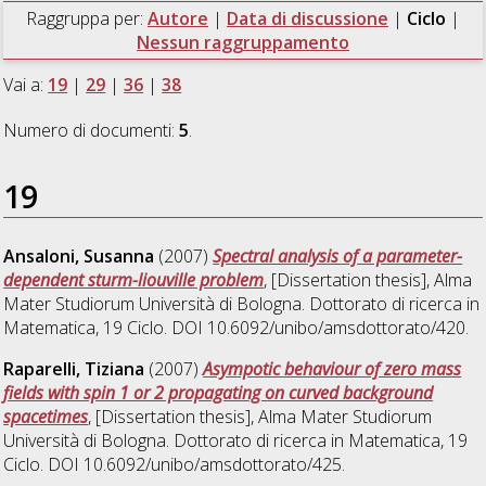
Raggruppa per:
Autore
|
Data di discussione
|
Ciclo
|
Nessun raggruppamento
Vai a:
19
|
29
|
36
|
38
Numero di documenti:
5
.
19
Ansaloni, Susanna
(2007)
Spectral analysis of a parameter-
dependent sturm-liouville problem
, [Dissertation thesis], Alma
Mater Studiorum Università di Bologna. Dottorato di ricerca in
Matematica
, 19 Ciclo. DOI 10.6092/unibo/amsdottorato/420.
Raparelli, Tiziana
(2007)
Asympotic behaviour of zero mass
fields with spin 1 or 2 propagating on curved background
spacetimes
, [Dissertation thesis], Alma Mater Studiorum
Università di Bologna. Dottorato di ricerca in
Matematica
, 19
Ciclo. DOI 10.6092/unibo/amsdottorato/425.