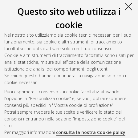
Questo sito web utilizza i
Tramontana, Davide
(2025)
Diffusion of regularity and
cookie
propagation of isotropic singularities induced by quadratic
differential operators
, [Dissertation thesis], Alma Mater
Nel nostro sito utilizziamo sia cookie tecnici necessari per il suo
Studiorum Università di Bologna. Dottorato di ricerca in
funzionamento, sia cookie e altri strumenti di tracciamento
Matematica
, 38 Ciclo. DOI
facoltativi che potrai attivare solo con il tuo consenso.
10.48676/unibo/amsdottorato/12547.
Cookie e altri strumenti di tracciamento facoltativi sono usati per
analisi statistiche, misure sull'efficacia della comunicazione
Questa lista e' stata generata il
Fri Aug 7 20:47:48 2026 CEST
.
istituzionale e analisi dei comportamenti degli utenti.
Se chiudi questo banner continuerai la navigazione solo con i
cookie necessari.
Atom
Puoi esprimere il consenso sui cookie facoltativi attivando
Rss 1.0
l'opzione in "Personalizza cookie" e, se vuoi, potrai esprimere
consensi più specifici in "Mostra cookie di profilazione".
Rss 2.0
Potrai sempre rivedere le tue scelte e verificare lo stato dei
consensi rientrando nella sezione "Impostazione cookie" del
AMS Dottorato
sito.
Per maggiori informazioni
consulta la nostra Cookie policy
.
ISSN: 2038-7946