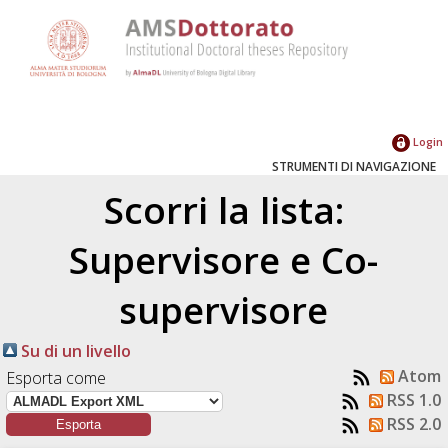
Login
STRUMENTI DI NAVIGAZIONE
Scorri la lista:
Supervisore e Co-
supervisore
Su di un livello
Atom
Esporta come
RSS 1.0
RSS 2.0