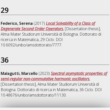
29
Federico, Serena
(2017)
Local Solvability of a Class of
Degenerate Second Order Operators
, [Dissertation thesis],
Alma Mater Studiorum Università di Bologna. Dottorato di
ricerca in
Matematica
, 29 Ciclo. DOI
10.6092/unibo/amsdottorato/7777.
36
Malagutti, Marcello
(2023)
Spectral asymptotic properties of
semi-regular non-commutative harmonic oscillators
,
[Dissertation thesis], Alma Mater Studiorum Università di
Bologna. Dottorato di ricerca in
Matematica
, 36 Ciclo. DOI
10.48676/unibo/amsdottorato/11130.
38