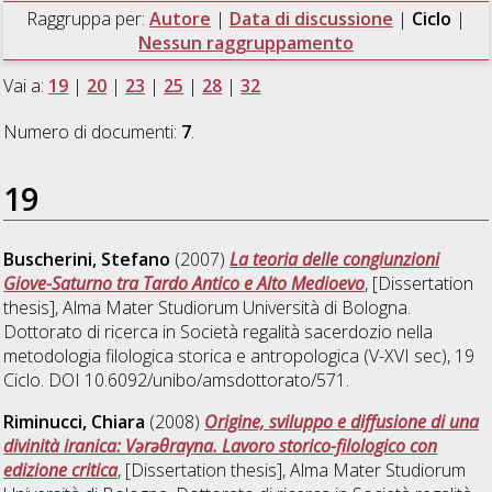
Raggruppa per:
Autore
|
Data di discussione
|
Ciclo
|
Nessun raggruppamento
Vai a:
19
|
20
|
23
|
25
|
28
|
32
Numero di documenti:
7
.
19
Buscherini, Stefano
(2007)
La teoria delle congiunzioni
Giove-Saturno tra Tardo Antico e Alto Medioevo
, [Dissertation
thesis], Alma Mater Studiorum Università di Bologna.
Dottorato di ricerca in
Società regalità sacerdozio nella
metodologia filologica storica e antropologica (V-XVI sec)
, 19
Ciclo. DOI 10.6092/unibo/amsdottorato/571.
Riminucci, Chiara
(2008)
Origine, sviluppo e diffusione di una
divinità iranica: Vərəθraγna. Lavoro storico-filologico con
edizione critica
, [Dissertation thesis], Alma Mater Studiorum