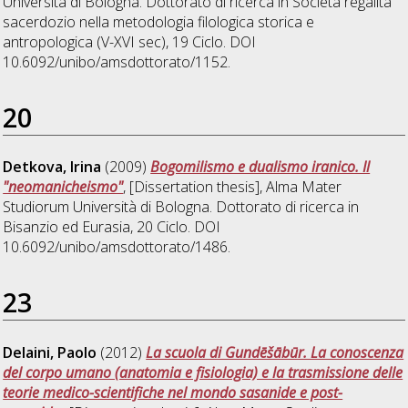
Università di Bologna. Dottorato di ricerca in
Società regalità
sacerdozio nella metodologia filologica storica e
antropologica (V-XVI sec)
, 19 Ciclo. DOI
10.6092/unibo/amsdottorato/1152.
20
Detkova, Irina
(2009)
Bogomilismo e dualismo iranico. Il
"neomanicheismo"
, [Dissertation thesis], Alma Mater
Studiorum Università di Bologna. Dottorato di ricerca in
Bisanzio ed Eurasia
, 20 Ciclo. DOI
10.6092/unibo/amsdottorato/1486.
23
Delaini, Paolo
(2012)
La scuola di Gundēšābūr. La conoscenza
del corpo umano (anatomia e fisiologia) e la trasmissione delle
teorie medico-scientifiche nel mondo sasanide e post-