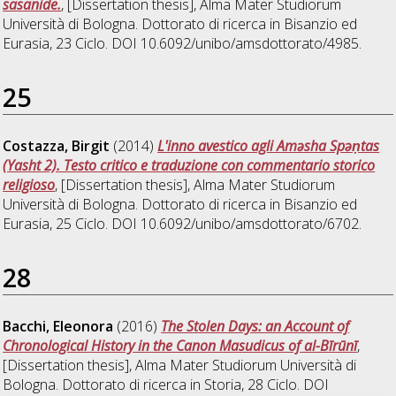
sasanide.
, [Dissertation thesis], Alma Mater Studiorum
Università di Bologna. Dottorato di ricerca in
Bisanzio ed
Eurasia
, 23 Ciclo. DOI 10.6092/unibo/amsdottorato/4985.
25
Costazza, Birgit
(2014)
L'inno avestico agli Aməsha Spəṇtas
(Yasht 2). Testo critico e traduzione con commentario storico
religioso
, [Dissertation thesis], Alma Mater Studiorum
Università di Bologna. Dottorato di ricerca in
Bisanzio ed
Eurasia
, 25 Ciclo. DOI 10.6092/unibo/amsdottorato/6702.
28
Bacchi, Eleonora
(2016)
The Stolen Days: an Account of
Chronological History in the Canon Masudicus of al-Bīrūnī
,
[Dissertation thesis], Alma Mater Studiorum Università di
Bologna. Dottorato di ricerca in
Storia
, 28 Ciclo. DOI