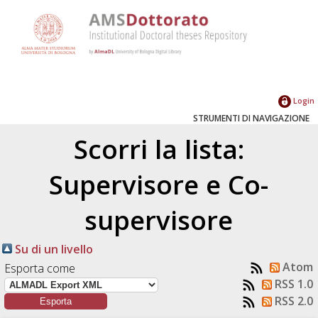
Login
STRUMENTI DI NAVIGAZIONE
Scorri la lista:
Supervisore e Co-
supervisore
Su di un livello
Atom
Esporta come
RSS 1.0
RSS 2.0