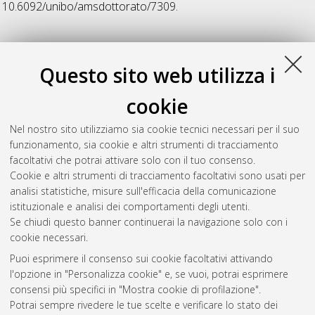
10.6092/unibo/amsdottorato/7309.
32
Questo sito web utilizza i
Zubani, Alessia
(2020)
Machines of power Techniques and
cookie
politics in Sasanian Iran and in the Abbasid Caliphate
,
[Dissertation thesis], Alma Mater Studiorum Università di
Nel nostro sito utilizziamo sia cookie tecnici necessari per il suo
Bologna. Dottorato di ricerca in
Studi sul patrimonio culturale
funzionamento, sia cookie e altri strumenti di tracciamento
/ cultural heritage studies
, 32 Ciclo. DOI
facoltativi che potrai attivare solo con il tuo consenso.
10.48676/unibo/amsdottorato/9550.
Cookie e altri strumenti di tracciamento facoltativi sono usati per
analisi statistiche, misure sull'efficacia della comunicazione
Questa lista e' stata generata il
Fri Aug 7 20:47:48 2026 CEST
.
istituzionale e analisi dei comportamenti degli utenti.
Se chiudi questo banner continuerai la navigazione solo con i
cookie necessari.
Atom
Puoi esprimere il consenso sui cookie facoltativi attivando
Rss 1.0
l'opzione in "Personalizza cookie" e, se vuoi, potrai esprimere
consensi più specifici in "Mostra cookie di profilazione".
Rss 2.0
Potrai sempre rivedere le tue scelte e verificare lo stato dei