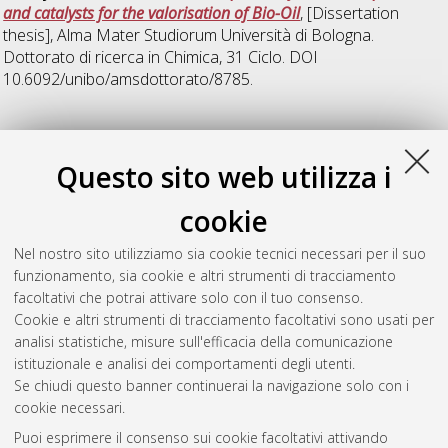
and catalysts for the valorisation of Bio-Oil
, [Dissertation
thesis], Alma Mater Studiorum Università di Bologna.
Dottorato di ricerca in
Chimica
, 31 Ciclo. DOI
10.6092/unibo/amsdottorato/8785.
2021
Questo sito web utilizza i
Blair Vasquez, Paola
(2021)
Upgrading Bio-Platform
cookie
Molecules in the Gas-Phase: From Levulinic Acid to Bio-
Chemicals
, [Dissertation thesis], Alma Mater Studiorum
Nel nostro sito utilizziamo sia cookie tecnici necessari per il suo
Università di Bologna. Dottorato di ricerca in
Chimica
, 33 Ciclo.
funzionamento, sia cookie e altri strumenti di tracciamento
DOI 10.48676/unibo/amsdottorato/9553.
facoltativi che potrai attivare solo con il tuo consenso.
Cookie e altri strumenti di tracciamento facoltativi sono usati per
Questa lista e' stata generata il
Sat Aug 8 20:45:30 2026
analisi statistiche, misure sull'efficacia della comunicazione
CEST
.
istituzionale e analisi dei comportamenti degli utenti.
Se chiudi questo banner continuerai la navigazione solo con i
cookie necessari.
Atom
Puoi esprimere il consenso sui cookie facoltativi attivando