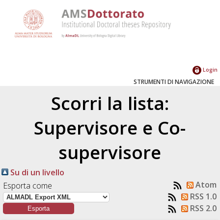
Login
STRUMENTI DI NAVIGAZIONE
Scorri la lista:
Supervisore e Co-
supervisore
Su di un livello
Atom
Esporta come
RSS 1.0
RSS 2.0