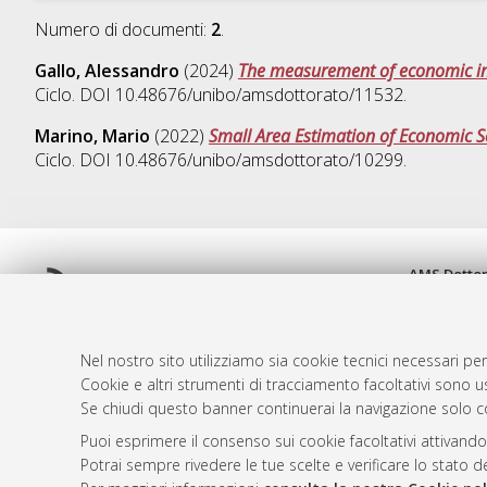
Numero di documenti:
2
.
Gallo, Alessandro
(2024)
The measurement of economic in
Ciclo. DOI 10.48676/unibo/amsdottorato/11532.
Marino, Mario
(2022)
Small Area Estimation of Economic S
Ciclo. DOI 10.48676/unibo/amsdottorato/10299.
AMS Dotto
Atom
ISSN: 2038
Rss 1.0
Servizio i
Rss 2.0
Impostazio
Nel nostro sito utilizziamo sia cookie tecnici necessari per
Informativa
Cookie e altri strumenti di tracciamento facoltativi sono us
Se chiudi questo banner continuerai la navigazione solo c
Condizioni 
Puoi esprimere il consenso sui cookie facoltativi attivando
Potrai sempre rivedere le tue scelte e verificare lo stato 