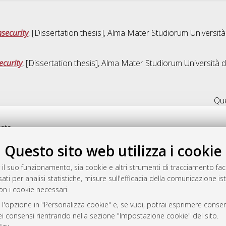
security
, [Dissertation thesis], Alma Mater Studiorum Università
ecurity
, [Dissertation thesis], Alma Mater Studiorum Università d
Que
rato
-7946
Questo sito web utilizza i cookie
mplementato e gestito da
AlmaDL
ni Cookie
 il suo funzionamento, sia cookie e altri strumenti di tracciamento faco
 sulla privacy
ati per analisi statistiche, misure sull'efficacia della comunicazione is
on i cookie necessari.
d’uso del sito
 l'opzione in "Personalizza cookie" e, se vuoi, potrai esprimere consens
dei consensi rientrando nella sezione "Impostazione cookie" del sito.