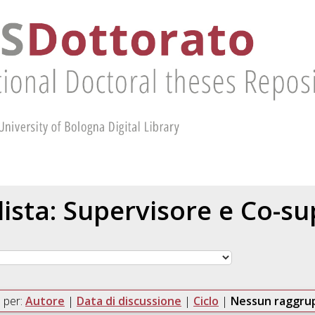
 lista: Supervisore e Co-s
 per:
Autore
|
Data di discussione
|
Ciclo
|
Nessun raggr