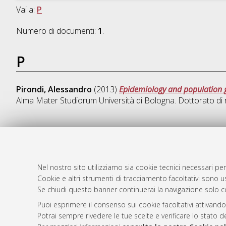
Vai a:
P
Numero di documenti:
1
.
P
Pirondi, Alessandro
(2013)
Epidemiology and population g
Alma Mater Studiorum Università di Bologna. Dottorato di 
AMS Dotto
Atom
ISSN: 2038
Nel nostro sito utilizziamo sia cookie tecnici necessari per
Rss 1.0
Cookie e altri strumenti di tracciamento facoltativi sono us
Servizio i
Se chiudi questo banner continuerai la navigazione solo c
Rss 2.0
Impostazio
Informativa
Puoi esprimere il consenso sui cookie facoltativi attivando
Potrai sempre rivedere le tue scelte e verificare lo stato 
Condizioni 