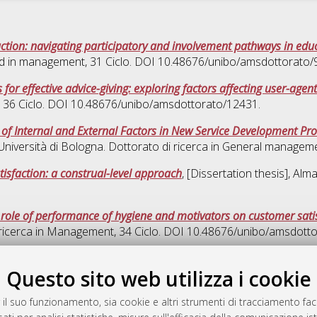
duction: navigating participatory and involvement pathways in ed
d in management
, 31 Ciclo. DOI 10.48676/unibo/amsdottorato/
for effective advice-giving: exploring factors affecting user-agent
, 36 Ciclo. DOI 10.48676/unibo/amsdottorato/12431.
f Internal and External Factors in New Service Development Proc
Università di Bologna. Dottorato di ricerca in
General managem
isfaction: a construal-level approach
, [Dissertation thesis], Al
role of performance of hygiene and motivators on customer satis
ricerca in
Management
, 34 Ciclo. DOI 10.48676/unibo/amsdott
Quest
Questo sito web utilizza i cookie
 il suo funzionamento, sia cookie e altri strumenti di tracciamento faco
rato