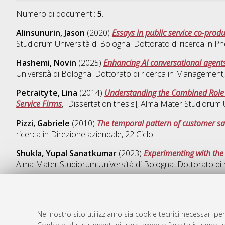
Numero di documenti:
5
.
Alinsunurin, Jason
(2020)
Essays in public service co-pro
Studiorum Università di Bologna. Dottorato di ricerca in
Ph
Hashemi, Novin
(2025)
Enhancing AI conversational agents 
Università di Bologna. Dottorato di ricerca in
Management
Petraityte, Lina
(2014)
Understanding the Combined Role o
Service Firms
, [Dissertation thesis], Alma Mater Studiorum 
Pizzi, Gabriele
(2010)
The temporal pattern of customer sat
ricerca in
Direzione aziendale
, 22 Ciclo.
Shukla, Yupal Sanatkumar
(2023)
Experimenting with the 
Alma Mater Studiorum Università di Bologna. Dottorato di 
Nel nostro sito utilizziamo sia cookie tecnici necessari per
AMS Dotto
Atom