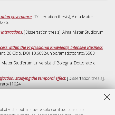
ucation governance
, [Dissertation thesis], Alma Mater
9276.
 interactions
, [Dissertation thesis], Alma Mater Studiorum
ess within the Professional Knowledge Intensive Business
ent
, 26 Ciclo. DOI 10.6092/unibo/amsdottorato/6583.
ma Mater Studiorum Università di Bologna. Dottorato di
faction: studying the temporal effect
, [Dissertation thesis],
orato/11024.
a lista e' stata generata il
Thu Aug 6 20:48:14 2026 CEST
.
ltativi che potrai attivare solo con il tuo consenso.