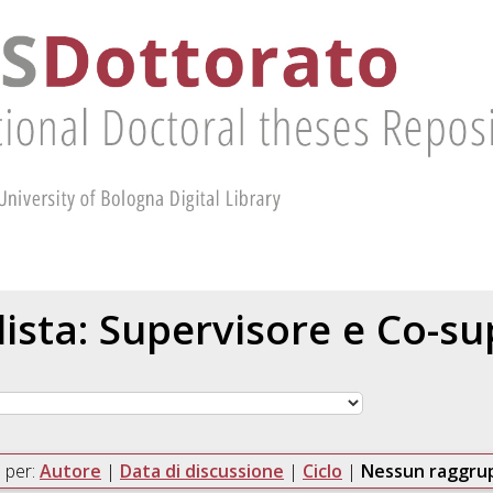
 lista: Supervisore e Co-s
 per:
Autore
|
Data di discussione
|
Ciclo
|
Nessun raggr