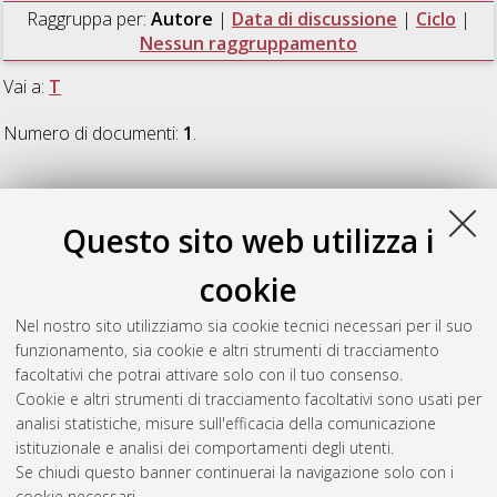
Raggruppa per:
Autore
|
Data di discussione
|
Ciclo
|
Nessun raggruppamento
Vai a:
T
Numero di documenti:
1
.
T
Questo sito web utilizza i
Toschi, Laura
(2009)
Corporate Venture Capital: How
cookie
established firms use external resources to create new
competencies
, [Dissertation thesis], Alma Mater Studiorum
Nel nostro sito utilizziamo sia cookie tecnici necessari per il suo
Università di Bologna. Dottorato di ricerca in
Direzione
funzionamento, sia cookie e altri strumenti di tracciamento
aziendale
, 21 Ciclo. DOI 10.6092/unibo/amsdottorato/1642.
facoltativi che potrai attivare solo con il tuo consenso.
Cookie e altri strumenti di tracciamento facoltativi sono usati per
Questa lista e' stata generata il
Wed Aug 5 20:47:28 2026
analisi statistiche, misure sull'efficacia della comunicazione
CEST
.
istituzionale e analisi dei comportamenti degli utenti.
Se chiudi questo banner continuerai la navigazione solo con i
cookie necessari.