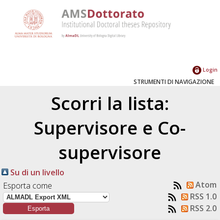
Login
STRUMENTI DI NAVIGAZIONE
Scorri la lista:
Supervisore e Co-
supervisore
Su di un livello
Atom
Esporta come
RSS 1.0
RSS 2.0