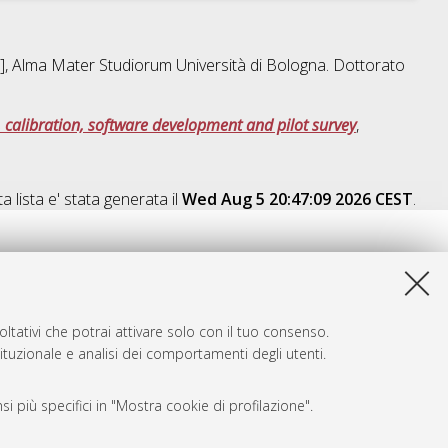
is], Alma Mater Studiorum Università di Bologna. Dottorato
 calibration, software development and pilot survey
,
a lista e' stata generata il
Wed Aug 5 20:47:09 2026 CEST
.
ltativi che potrai attivare solo con il tuo consenso.
tituzionale e analisi dei comportamenti degli utenti.
i più specifici in "Mostra cookie di profilazione".