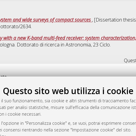
System and wide surveys of compact sources
, [Dissertation thes
dottorato/2634.
 with a new K-band multi-feed receiver: system characterization,
ologna. Dottorato di ricerca in
Astronomia
, 23 Ciclo.
Quest
rato
-7946
Questo sito web utilizza i cookie
mplementato e gestito da
AlmaDL
ni Cookie
 il suo funzionamento, sia cookie e altri strumenti di tracciamento faco
 sulla privacy
ati per analisi statistiche, misure sull'efficacia della comunicazione is
on i cookie necessari.
d’uso del sito
 l'opzione in "Personalizza cookie" e, se vuoi, potrai esprimere consens
dei consensi rientrando nella sezione "Impostazione cookie" del sito.