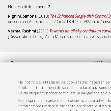
Numero di documenti:
2
.
Righini, Simona
(2010)
The Enhanced Single-dish Control 
di ricerca in
Astronomia
, 22 Ciclo. DOI 10.6092/unibo/ams
Verma, Rashmi
(2011)
Towards an all-sky continuum survey
[Dissertation thesis], Alma Mater Studiorum Università di B
AMS Dotto
Atom
ISSN: 2038
Rss 1.0
Servizio i
Rss 2.0
Impostazio
Nel nostro sito utilizziamo sia cookie tecnici necessari per
Informativa
Cookie e altri strumenti di tracciamento facoltativi sono us
Se chiudi questo banner continuerai la navigazione solo c
Condizioni 
Puoi esprimere il consenso sui cookie facoltativi attivando
Potrai sempre rivedere le tue scelte e verificare lo stato 