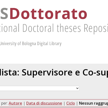
 lista: Supervisore e Co-s
 per:
Autore
|
Data di discussione
|
Ciclo
|
Nessun raggr