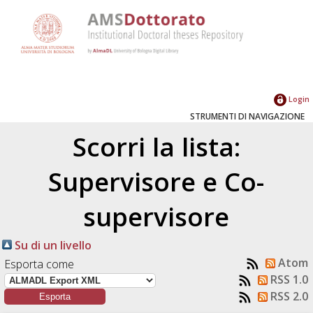
Login
STRUMENTI DI NAVIGAZIONE
Scorri la lista:
Supervisore e Co-
supervisore
Su di un livello
Atom
Esporta come
RSS 1.0
RSS 2.0