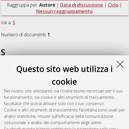
Raggruppa per:
Autore
|
Data di discussione
|
Ciclo
|
Nessun raggruppamento
Vai a:
S
Numero di documenti:
1
.
S
Questo sito web utilizza i
Salieri, Beatrice
(2013)
Limiti e sfide per la valutazione
d'impatto di ciclo di vita per nanoparticelle di ossido di metallo,
cookie
un caso di studio su n-TiO2
, [Dissertation thesis], Alma Mater
Studiorum Università di Bologna. Dottorato di ricerca in
Nel nostro sito utilizziamo sia cookie tecnici necessari per il suo
Scienze ambientali: tutela e gestione delle risorse naturali
, 25
funzionamento, sia cookie e altri strumenti di tracciamento
Ciclo. DOI 10.6092/unibo/amsdottorato/5227.
facoltativi che potrai attivare solo con il tuo consenso.
Cookie e altri strumenti di tracciamento facoltativi sono usati per
Questa lista e' stata generata il
Sun Aug 9 20:47:37 2026
analisi statistiche, misure sull'efficacia della comunicazione
CEST
.
istituzionale e analisi dei comportamenti degli utenti.
Se chiudi questo banner continuerai la navigazione solo con i