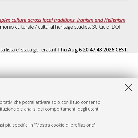
mplex culture across local traditions, Iranism and Hellenism
imonio culturale / cultural heritage studies
, 30 Ciclo. DOI
a lista e' stata generata il
Thu Aug 6 20:47:43 2026 CEST
.
ltativi che potrai attivare solo con il tuo consenso.
tituzionale e analisi dei comportamenti degli utenti.
i più specifici in "Mostra cookie di profilazione".