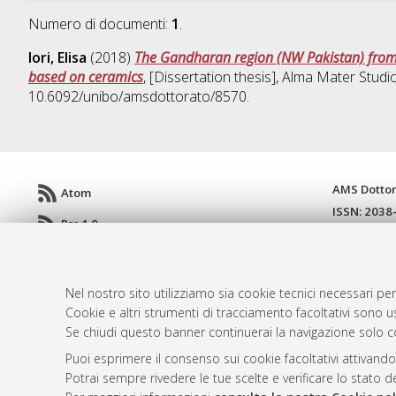
Numero di documenti:
1
.
Iori, Elisa
(2018)
The Gandharan region (NW Pakistan) from th
based on ceramics
, [Dissertation thesis], Alma Mater Studi
10.6092/unibo/amsdottorato/8570.
AMS Dotto
Atom
ISSN: 2038
Rss 1.0
Servizio i
Rss 2.0
Impostazio
Informativa
Nel nostro sito utilizziamo sia cookie tecnici necessari per
Condizioni 
Cookie e altri strumenti di tracciamento facoltativi sono us
Se chiudi questo banner continuerai la navigazione solo c
Puoi esprimere il consenso sui cookie facoltativi attivando
© ALMA MATER STUDIORUM - Università d
Potrai sempre rivedere le tue scelte e verificare lo stato 