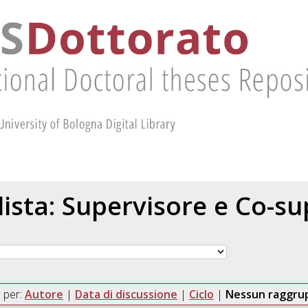
 lista: Supervisore e Co-s
 per:
Autore
|
Data di discussione
|
Ciclo
|
Nessun raggr