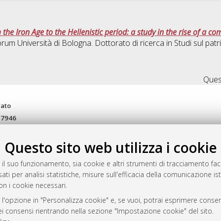
e Iron Age to the Hellenistic period: a study in the rise of a co
orum Università di Bologna. Dottorato di ricerca in
Studi sul patr
Quest
rato
-7946
mplementato e gestito da
AlmaDL
ni Cookie
Questo sito web utilizza i cookie
 sulla privacy
 il suo funzionamento, sia cookie e altri strumenti di tracciamento faco
d’uso del sito
ati per analisi statistiche, misure sull'efficacia della comunicazione is
on i cookie necessari.
 l'opzione in "Personalizza cookie" e, se vuoi, potrai esprimere consens
i Bologna, 2007-2026.
dei consensi rientrando nella sezione "Impostazione cookie" del sito.