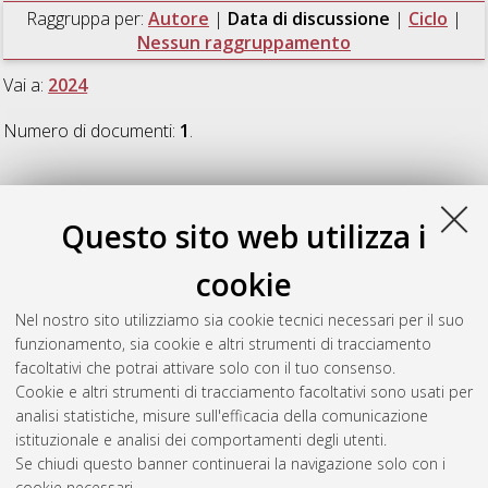
Raggruppa per:
Autore
|
Data di discussione
|
Ciclo
|
Nessun raggruppamento
Vai a:
2024
Numero di documenti:
1
.
2024
Questo sito web utilizza i
Rahimi, Gohar Parissa
(2024)
Pop feminism(s) against the
cookie
grain: articulations of agency, race, and class
, [Dissertation
thesis], Alma Mater Studiorum Università di Bologna.
Nel nostro sito utilizziamo sia cookie tecnici necessari per il suo
Dottorato di ricerca in
Lingue, letterature e culture moderne
,
funzionamento, sia cookie e altri strumenti di tracciamento
35 Ciclo.
facoltativi che potrai attivare solo con il tuo consenso.
Cookie e altri strumenti di tracciamento facoltativi sono usati per
Questa lista e' stata generata il
Sun Aug 9 20:47:52 2026
analisi statistiche, misure sull'efficacia della comunicazione
CEST
.
istituzionale e analisi dei comportamenti degli utenti.
Se chiudi questo banner continuerai la navigazione solo con i
cookie necessari.