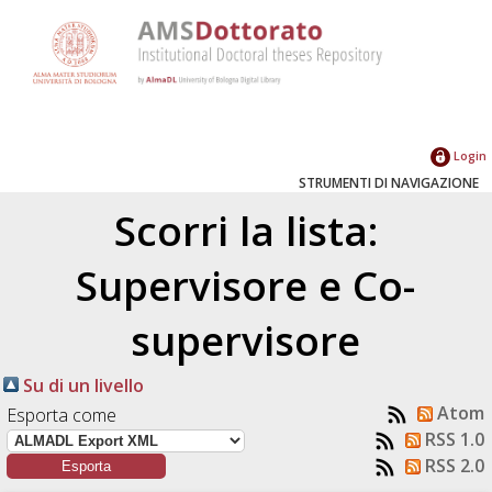
Login
STRUMENTI DI NAVIGAZIONE
Scorri la lista:
Supervisore e Co-
supervisore
Su di un livello
Atom
Esporta come
RSS 1.0
RSS 2.0