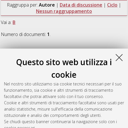
Raggruppa per:
Autore
|
Data di discussione
|
Ciclo
|
Nessun raggruppamento
Vai a:
B
Numero di documenti:
1
.
B
Questo sito web utilizza i
Berneschi, Simone
(2007)
Microlaser in rare earths doped
cookie
glasses
, [Dissertation thesis], Alma Mater Studiorum Università
di Bologna. Dottorato di ricerca in
Ingegneria elettronica,
Nel nostro sito utilizziamo sia cookie tecnici necessari per il suo
informatica e delle telecomunicazioni
, 19 Ciclo. DOI
funzionamento, sia cookie e altri strumenti di tracciamento
10.6092/unibo/amsdottorato/387.
facoltativi che potrai attivare solo con il tuo consenso.
Cookie e altri strumenti di tracciamento facoltativi sono usati per
Questa lista e' stata generata il
Thu Aug 6 20:47:54 2026
analisi statistiche, misure sull'efficacia della comunicazione
CEST
.
istituzionale e analisi dei comportamenti degli utenti.
Se chiudi questo banner continuerai la navigazione solo con i
cookie necessari.