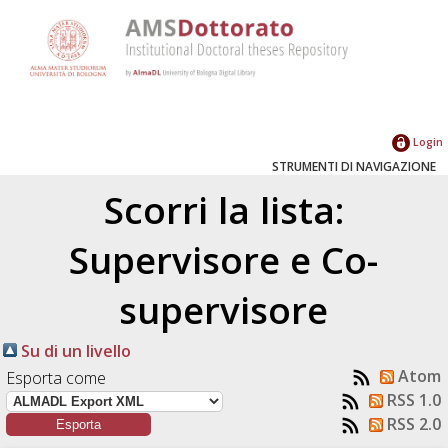
Login
STRUMENTI DI NAVIGAZIONE
Scorri la lista:
Supervisore e Co-
supervisore
Su di un livello
Atom
Esporta come
RSS 1.0
RSS 2.0