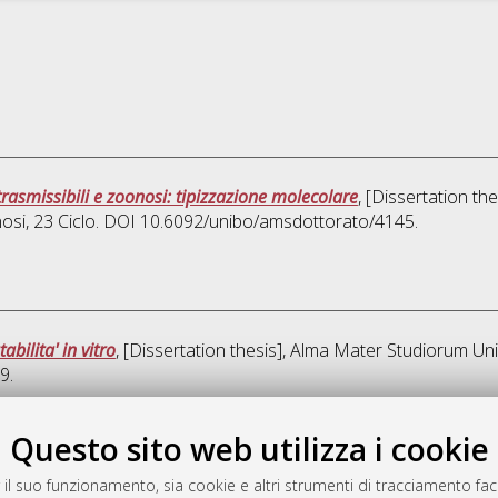
rasmissibili e zoonosi: tipizzazione molecolare
, [Dissertation th
nosi
, 23 Ciclo. DOI 10.6092/unibo/amsdottorato/4145.
abilita' in vitro
, [Dissertation thesis], Alma Mater Studiorum Uni
9.
Que
Questo sito web utilizza i cookie
 il suo funzionamento, sia cookie e altri strumenti di tracciamento faco
rato