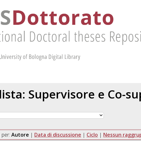
 lista: Supervisore e Co-s
 per:
Autore
|
Data di discussione
|
Ciclo
|
Nessun raggr