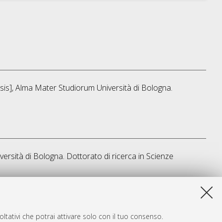
esis], Alma Mater Studiorum Università di Bologna.
versità di Bologna. Dottorato di ricerca in
Scienze
sta lista e' stata generata il
Fri Aug 7 20:47:06 2026 CEST
.
ltativi che potrai attivare solo con il tuo consenso.