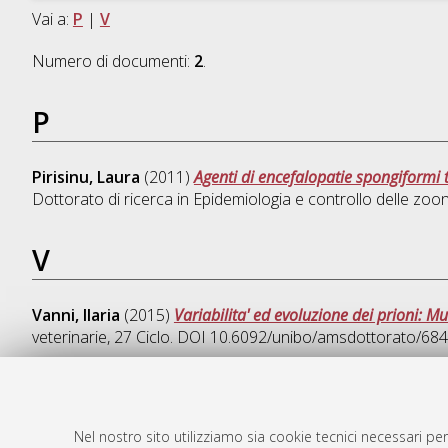
Vai a:
P
|
V
Numero di documenti:
2
.
P
Pirisinu, Laura
(2011)
Agenti di encefalopatie spongiformi t
Dottorato di ricerca in
Epidemiologia e controllo delle zoo
V
Vanni, Ilaria
(2015)
Variabilita' ed evoluzione dei prioni: Mut
veterinarie
, 27 Ciclo. DOI 10.6092/unibo/amsdottorato/684
Nel nostro sito utilizziamo sia cookie tecnici necessari per
AMS Dotto
Atom