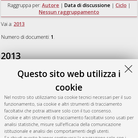
Raggruppa per:
Autore
|
Data di discussione
|
Ciclo
|
Nessun raggruppamento
Vai a:
2013
Numero di documenti:
1
.
2013
Questo sito web utilizza i
Bonora, Elisa
(2013)
Modeling systems and vis/NIR device to
improve peach and nectarine pre and post-harvest fruit
cookie
maturity management
, [Dissertation thesis], Alma Mater
Studiorum Università di Bologna. Dottorato di ricerca in
Nel nostro sito utilizziamo sia cookie tecnici necessari per il suo
Colture arboree ed agrosistemi forestali ornamentali e
funzionamento, sia cookie e altri strumenti di tracciamento
paesaggistici
, 25 Ciclo. DOI
facoltativi che potrai attivare solo con il tuo consenso.
10.6092/unibo/amsdottorato/5522.
Cookie e altri strumenti di tracciamento facoltativi sono usati per
analisi statistiche, misure sull'efficacia della comunicazione
Questa lista e' stata generata il
Fri Aug 7 20:43:43 2026 CEST
.
istituzionale e analisi dei comportamenti degli utenti.
Se chiudi questo banner continuerai la navigazione solo con i