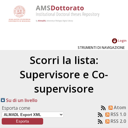
Login
STRUMENTI DI NAVIGAZIONE
Scorri la lista:
Supervisore e Co-
supervisore
Su di un livello
Atom
Esporta come
RSS 1.0
RSS 2.0