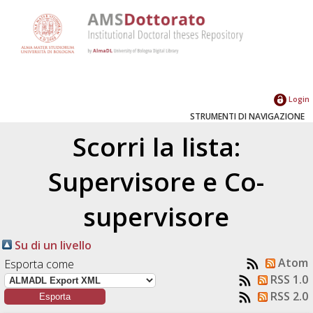
Login
STRUMENTI DI NAVIGAZIONE
Scorri la lista:
Supervisore e Co-
supervisore
Su di un livello
Atom
Esporta come
RSS 1.0
RSS 2.0