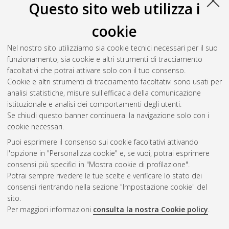
Questo sito web utilizza i
Sandalo, Silvia
(2007)
Induzione di resistenza in planta
mediante utilizzo di isolati naturali di Trichoderma spp.
,
cookie
[Dissertation thesis], Alma Mater Studiorum Università di
Bologna. Dottorato di ricerca in
Ecologia microbica e
Nel nostro sito utilizziamo sia cookie tecnici necessari per il suo
resistenza indotta ad agenti fitopatogeni: progetto n. 2
funzionamento, sia cookie e altri strumenti di tracciamento
"Resistenza indotta ad agenti fitopatogeni"
, 19 Ciclo. DOI
facoltativi che potrai attivare solo con il tuo consenso.
10.6092/unibo/amsdottorato/145.
Cookie e altri strumenti di tracciamento facoltativi sono usati per
analisi statistiche, misure sull'efficacia della comunicazione
Questa lista e' stata generata il
Fri Aug 7 20:47:53 2026 CEST
.
istituzionale e analisi dei comportamenti degli utenti.
Se chiudi questo banner continuerai la navigazione solo con i
cookie necessari.
Atom
Puoi esprimere il consenso sui cookie facoltativi attivando
Rss 1.0
l'opzione in "Personalizza cookie" e, se vuoi, potrai esprimere
consensi più specifici in "Mostra cookie di profilazione".
Rss 2.0
Potrai sempre rivedere le tue scelte e verificare lo stato dei
consensi rientrando nella sezione "Impostazione cookie" del
sito.
AMS Dottorato
Per maggiori informazioni
consulta la nostra Cookie policy
.
ISSN: 2038-7946
Servizio implementato e gestito da
AlmaDL