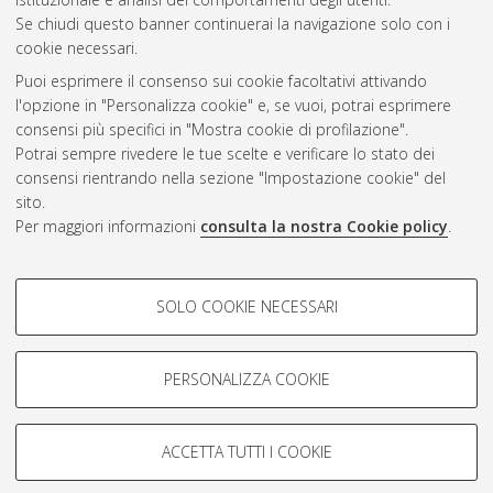
Se chiudi questo banner continuerai la navigazione solo con i
cookie necessari.
Atom
Puoi esprimere il consenso sui cookie facoltativi attivando
Rss 1.0
l'opzione in "Personalizza cookie" e, se vuoi, potrai esprimere
consensi più specifici in "Mostra cookie di profilazione".
Rss 2.0
Potrai sempre rivedere le tue scelte e verificare lo stato dei
consensi rientrando nella sezione "Impostazione cookie" del
sito.
AMS Dottorato
Per maggiori informazioni
consulta la nostra Cookie policy
.
ISSN: 2038-7946
Servizio implementato e gestito da
AlmaDL
COOKIE DI PROFILAZIONE -
Impostazioni Cookie
SOLO COOKIE NECESSARI
Informativa sulla privacy
FACOLTATIVI
Condizioni d’uso del sito
Si tratta di cookie utilizzati per analizzare le caratteristiche della
navigazione degli utenti, creare profili in base al loro comportamento
PERSONALIZZA COOKIE
sul sito, per analisi di marketing.
Mostra cookie di profilazione
ACCETTA TUTTI I COOKIE
Google/Youtube Video
© ALMA MATER STUDIORUM - Università di Bologna, 2007-2026.
COOKIE TECNICI - NECESSARI