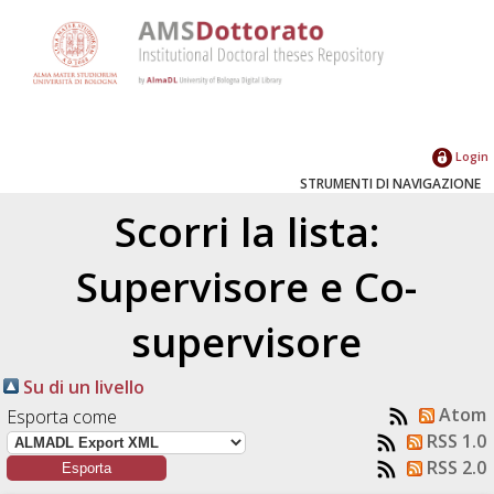
Login
STRUMENTI DI NAVIGAZIONE
Scorri la lista:
Supervisore e Co-
supervisore
Su di un livello
Atom
Esporta come
RSS 1.0
RSS 2.0