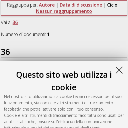
Raggruppa per:
Autore
|
Data di discussione
|
Ciclo
|
Nessun raggruppamento
Vai a:
36
Numero di documenti:
1
.
36
Zekri Arabzadeh, Sabri
(2025)
Towards the scenic gender.
Questo sito web utilizza i
Recycling the actor's gender through the Naghsh-poosh
imitation technique [dressing the figure]
, [Dissertation thesis],
cookie
Alma Mater Studiorum Università di Bologna. Dottorato di
ricerca in
Lingue, letterature e culture moderne: Diversita ed
Nel nostro sito utilizziamo sia cookie tecnici necessari per il suo
inclusione
, 36 Ciclo. DOI
funzionamento, sia cookie e altri strumenti di tracciamento
10.48676/unibo/amsdottorato/12264.
facoltativi che potrai attivare solo con il tuo consenso.
Cookie e altri strumenti di tracciamento facoltativi sono usati per
Questa lista e' stata generata il
Sun Aug 9 20:44:07 2026
analisi statistiche, misure sull'efficacia della comunicazione
CEST
.
istituzionale e analisi dei comportamenti degli utenti.