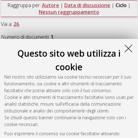
Raggruppa per:
Autore
|
Data di discussione
|
Ciclo
|
Nessun raggruppamento
Vai a:
26
Numero di documenti:
1
.
Questo sito web utilizza i
26
cookie
Orlandelli, Eugenio
(2014)
Proof theory of quantified modal
Nel nostro sito utilizziamo sia cookie tecnici necessari per il suo
logics
, [Dissertation thesis], Alma Mater Studiorum Università
funzionamento, sia cookie e altri strumenti di tracciamento
di Bologna. Dottorato di ricerca in
Science, cognition and
facoltativi che potrai attivare solo con il tuo consenso.
technology
, 26 Ciclo. DOI 10.6092/unibo/amsdottorato/6658.
Cookie e altri strumenti di tracciamento facoltativi sono usati per
analisi statistiche, misure sull'efficacia della comunicazione
Questa lista e' stata generata il
Fri Aug 7 20:47:44 2026 CEST
.
istituzionale e analisi dei comportamenti degli utenti.
Se chiudi questo banner continuerai la navigazione solo con i
cookie necessari.
Atom
Puoi esprimere il consenso sui cookie facoltativi attivando
Rss 1.0