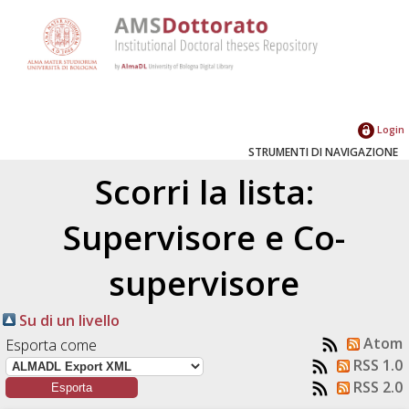
Login
STRUMENTI DI NAVIGAZIONE
Scorri la lista:
Supervisore e Co-
supervisore
Su di un livello
Atom
Esporta come
RSS 1.0
RSS 2.0