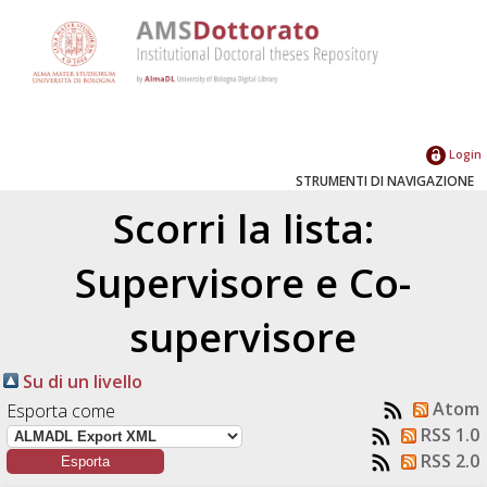
Login
STRUMENTI DI NAVIGAZIONE
Scorri la lista:
Supervisore e Co-
supervisore
Su di un livello
Atom
Esporta come
RSS 1.0
RSS 2.0