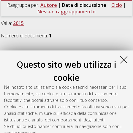
Raggruppa per:
Autore
|
Data di discussione
|
Ciclo
|
Nessun raggruppamento
Vai a:
2015
Numero di documenti:
1
.
2015
Questo sito web utilizza i
Bazzani, Claudia
(2015)
Consumer Perception and Willingness
cookie
to Pay for Local Food
, [Dissertation thesis], Alma Mater
Studiorum Università di Bologna. Dottorato di ricerca in
Nel nostro sito utilizziamo sia cookie tecnici necessari per il suo
Scienze e tecnologie agrarie, ambientali e alimentari
, 27 Ciclo.
funzionamento, sia cookie e altri strumenti di tracciamento
DOI 10.6092/unibo/amsdottorato/7154.
facoltativi che potrai attivare solo con il tuo consenso.
Cookie e altri strumenti di tracciamento facoltativi sono usati per
Questa lista e' stata generata il
Thu Aug 6 20:47:58 2026
analisi statistiche, misure sull'efficacia della comunicazione
CEST
.
istituzionale e analisi dei comportamenti degli utenti.
Se chiudi questo banner continuerai la navigazione solo con i
cookie necessari.