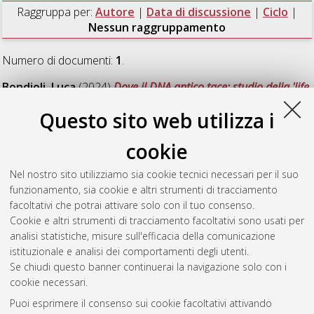
Raggruppa per:
Autore
|
Data di discussione
|
Ciclo
|
Nessun raggruppamento
Numero di documenti:
1
.
Bondioli, Luca
(2024)
Dove il DNA antico tace: studio della 'life
history' individuale nelle popolazioni umane del passato
Questo sito web utilizza i
tramite analisi istologica e biogeochimica ad alta risoluzione di
tessuti dentali mineralizzati da contesti archeologici e
cookie
paleontologici umani
, [Dissertation thesis], Alma Mater
Studiorum Università di Bologna. Dottorato di ricerca in
Beni
Nel nostro sito utilizziamo sia cookie tecnici necessari per il suo
culturali e ambientali
, 36 Ciclo. DOI
funzionamento, sia cookie e altri strumenti di tracciamento
10.48676/unibo/amsdottorato/11177.
facoltativi che potrai attivare solo con il tuo consenso.
Cookie e altri strumenti di tracciamento facoltativi sono usati per
Questa lista e' stata generata il
Sun Aug 9 20:46:20 2026
analisi statistiche, misure sull'efficacia della comunicazione
CEST
.
istituzionale e analisi dei comportamenti degli utenti.
Se chiudi questo banner continuerai la navigazione solo con i
cookie necessari.
Atom
Puoi esprimere il consenso sui cookie facoltativi attivando
Rss 1.0