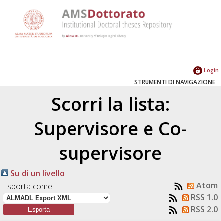
Login
STRUMENTI DI NAVIGAZIONE
Scorri la lista:
Supervisore e Co-
supervisore
Su di un livello
Atom
Esporta come
RSS 1.0
RSS 2.0