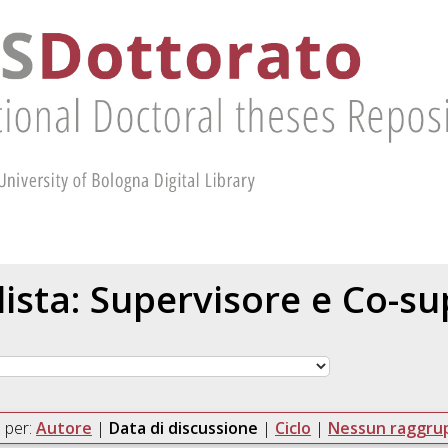
 lista: Supervisore e Co-s
 per:
Autore
|
Data di discussione
|
Ciclo
|
Nessun raggr