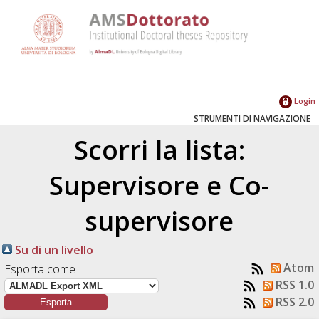
Login
STRUMENTI DI NAVIGAZIONE
Scorri la lista:
Supervisore e Co-
supervisore
Su di un livello
Atom
Esporta come
RSS 1.0
RSS 2.0