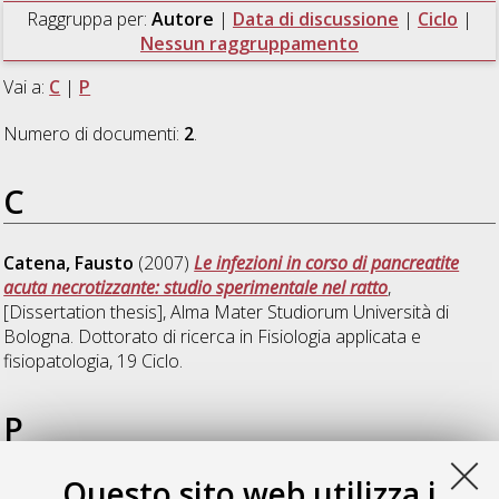
Raggruppa per:
Autore
|
Data di discussione
|
Ciclo
|
Nessun raggruppamento
Vai a:
C
|
P
Numero di documenti:
2
.
C
Catena, Fausto
(2007)
Le infezioni in corso di pancreatite
acuta necrotizzante: studio sperimentale nel ratto
,
[Dissertation thesis], Alma Mater Studiorum Università di
Bologna. Dottorato di ricerca in
Fisiologia applicata e
fisiopatologia
, 19 Ciclo.
P
Questo sito web utilizza i
Pacilé, Vincenzo
(2010)
Sviluppo di un modello sperimentale