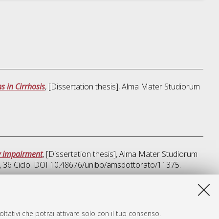
s in Cirrhosis
, [Dissertation thesis], Alma Mater Studiorum
ey impairment
, [Dissertation thesis], Alma Mater Studiorum
, 36 Ciclo. DOI 10.48676/unibo/amsdottorato/11375.
a lista e' stata generata il
Wed Aug 5 20:47:25 2026 CEST
.
ltativi che potrai attivare solo con il tuo consenso.