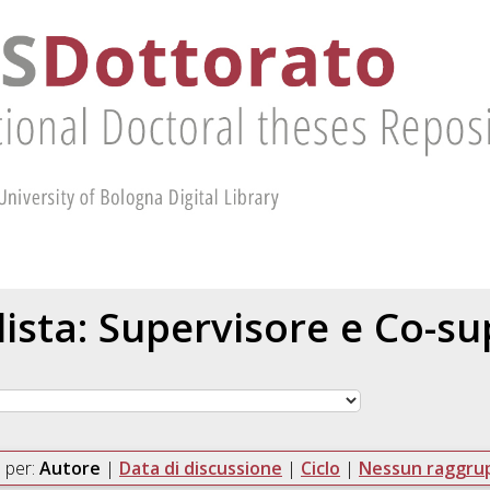
 lista: Supervisore e Co-s
 per:
Autore
|
Data di discussione
|
Ciclo
|
Nessun raggr