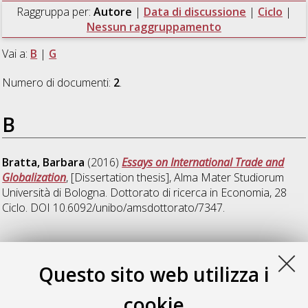
Raggruppa per:
Autore
|
Data di discussione
|
Ciclo
|
Nessun raggruppamento
Vai a:
B
|
G
Numero di documenti:
2
.
B
Bratta, Barbara
(2016)
Essays on International Trade and
Globalization
, [Dissertation thesis], Alma Mater Studiorum
Università di Bologna. Dottorato di ricerca in
Economia
, 28
Ciclo. DOI 10.6092/unibo/amsdottorato/7347.
G
Questo sito web utilizza i
Greppi, Andrea
(2022)
Essay in Empirical Economics:
cookie
Intangible Economy, Innovative Firms and Institution of