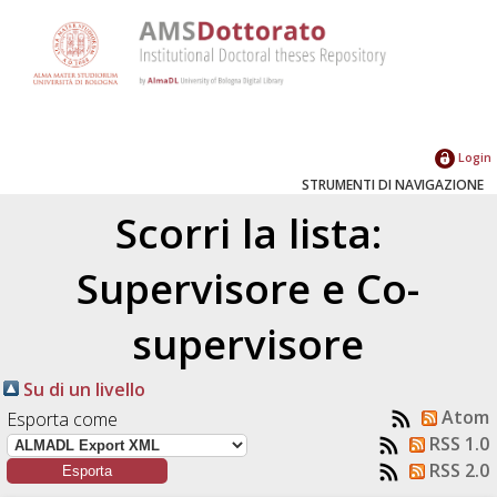
Login
STRUMENTI DI NAVIGAZIONE
Scorri la lista:
Supervisore e Co-
supervisore
Su di un livello
Atom
Esporta come
RSS 1.0
RSS 2.0