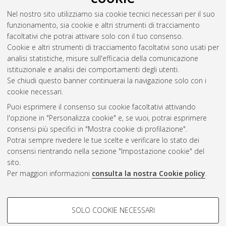
Innovation
, [Dissertation thesis], Alma Mater Studiorum
Nel nostro sito utilizziamo sia cookie tecnici necessari per il suo
Università di Bologna. Dottorato di ricerca in
Economics
, 33
funzionamento, sia cookie e altri strumenti di tracciamento
Ciclo. DOI 10.48676/unibo/amsdottorato/10116.
facoltativi che potrai attivare solo con il tuo consenso.
Cookie e altri strumenti di tracciamento facoltativi sono usati per
Questa lista e' stata generata il
Thu Aug 6 20:44:13 2026
analisi statistiche, misure sull'efficacia della comunicazione
CEST
.
istituzionale e analisi dei comportamenti degli utenti.
Se chiudi questo banner continuerai la navigazione solo con i
cookie necessari.
Atom
Puoi esprimere il consenso sui cookie facoltativi attivando
Rss 1.0
l'opzione in "Personalizza cookie" e, se vuoi, potrai esprimere
consensi più specifici in "Mostra cookie di profilazione".
Rss 2.0
Potrai sempre rivedere le tue scelte e verificare lo stato dei
consensi rientrando nella sezione "Impostazione cookie" del
sito.
AMS Dottorato
Per maggiori informazioni
consulta la nostra Cookie policy
.
ISSN: 2038-7946
Servizio implementato e gestito da
AlmaDL
Impostazioni Cookie
COOKIE DI PROFILAZIONE -
SOLO COOKIE NECESSARI
Informativa sulla privacy
FACOLTATIVI
Condizioni d’uso del sito