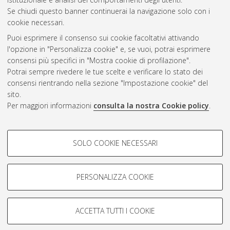
Se chiudi questo banner continuerai la navigazione solo con i
cookie necessari.
Atom
Puoi esprimere il consenso sui cookie facoltativi attivando
Rss 1.0
l'opzione in "Personalizza cookie" e, se vuoi, potrai esprimere
consensi più specifici in "Mostra cookie di profilazione".
Rss 2.0
Potrai sempre rivedere le tue scelte e verificare lo stato dei
consensi rientrando nella sezione "Impostazione cookie" del
sito.
AMS Dottorato
Per maggiori informazioni
consulta la nostra Cookie policy
.
ISSN: 2038-7946
Servizio implementato e gestito da
AlmaDL
COOKIE DI PROFILAZIONE -
Impostazioni Cookie
SOLO COOKIE NECESSARI
Informativa sulla privacy
FACOLTATIVI
Condizioni d’uso del sito
Si tratta di cookie utilizzati per analizzare le caratteristiche della
navigazione degli utenti, creare profili in base al loro comportamento
PERSONALIZZA COOKIE
sul sito, per analisi di marketing.
Mostra cookie di profilazione
ACCETTA TUTTI I COOKIE
Google/Youtube Video
© ALMA MATER STUDIORUM - Università di Bologna, 2007-2026.
COOKIE TECNICI - NECESSARI