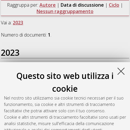
Raggruppa per:
Autore
|
Data di discussione
|
Ciclo
|
Nessun raggruppamento
Vai a:
2023
Numero di documenti:
1
.
2023
Demuro, Stefania
(2023)
Strategies to hijack MTs dysfunction
Questo sito web utilizza i
in neurodegenerative tauopathies: Design and synthesis of
novel CNS-disease-modifying tools
, [Dissertation thesis], Alma
cookie
Mater Studiorum Università di Bologna. Dottorato di ricerca in
Scienze biotecnologiche, biocomputazionali, farmaceutiche e
Nel nostro sito utilizziamo sia cookie tecnici necessari per il suo
farmacologiche
, 35 Ciclo. DOI
funzionamento, sia cookie e altri strumenti di tracciamento
10.48676/unibo/amsdottorato/10775.
facoltativi che potrai attivare solo con il tuo consenso.
Cookie e altri strumenti di tracciamento facoltativi sono usati per
Questa lista e' stata generata il
Sat Aug 8 20:45:53 2026
analisi statistiche, misure sull'efficacia della comunicazione
CEST
.
istituzionale e analisi dei comportamenti degli utenti.