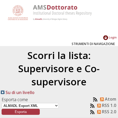
Login
STRUMENTI DI NAVIGAZIONE
Scorri la lista:
Supervisore e Co-
supervisore
Su di un livello
Atom
Esporta come
RSS 1.0
RSS 2.0