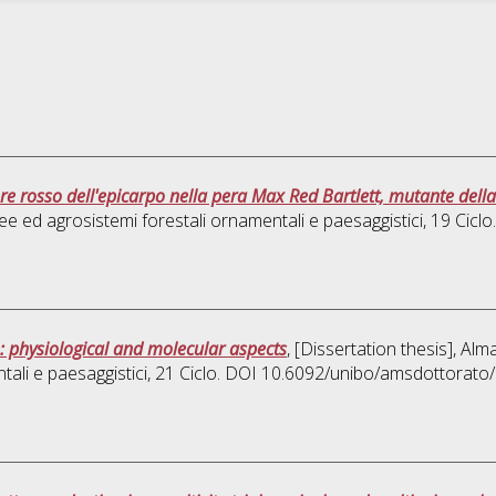
ore rosso dell'epicarpo nella pera Max Red Bartlett, mutante della
ee ed agrosistemi forestali ornamentali e paesaggistici
, 19 Cicl
e: physiological and molecular aspects
, [Dissertation thesis], Al
ali e paesaggistici
, 21 Ciclo. DOI 10.6092/unibo/amsdottorato