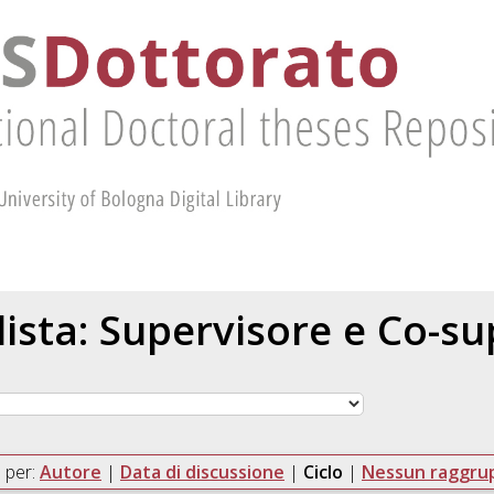
 lista: Supervisore e Co-s
 per:
Autore
|
Data di discussione
|
Ciclo
|
Nessun raggr