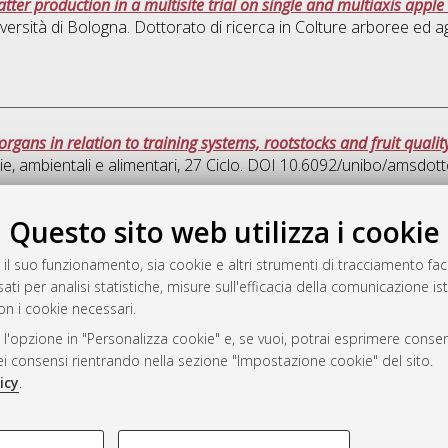
ter production in a multisite trial on single and multiaxis apple
versità di Bologna. Dottorato di ricerca in
Colture arboree ed ag
 organs in relation to training systems, rootstocks and fruit qualit
e, ambientali e alimentari
, 27 Ciclo. DOI 10.6092/unibo/amsdot
Quest
Questo sito web utilizza i cookie
 il suo funzionamento, sia cookie e altri strumenti di tracciamento faco
rato
ati per analisi statistiche, misure sull'efficacia della comunicazione is
-7946
on i cookie necessari.
mplementato e gestito da
AlmaDL
 l'opzione in "Personalizza cookie" e, se vuoi, potrai esprimere consens
ni Cookie
dei consensi rientrando nella sezione "Impostazione cookie" del sito.
 sulla privacy
icy
.
d’uso del sito
COOKIE TECNICI - NECES