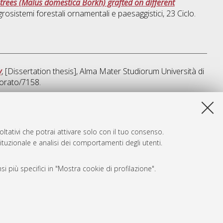
 trees (Malus domestica Borkh) grafted on different
rosistemi forestali ornamentali e paesaggistici
, 23 Ciclo.
y
, [Dissertation thesis], Alma Mater Studiorum Università di
torato/7158.
a lista e' stata generata il
Thu Aug 6 20:45:49 2026 CEST
.
ltativi che potrai attivare solo con il tuo consenso.
tituzionale e analisi dei comportamenti degli utenti.
i più specifici in "Mostra cookie di profilazione".
SARI