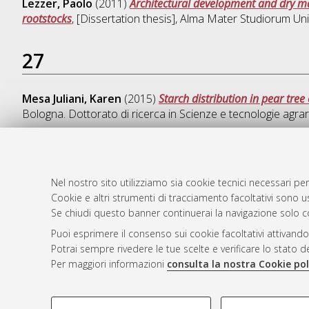
Lezzer, Paolo
(2011)
Architectural development and dry mat
rootstocks
, [Dissertation thesis], Alma Mater Studiorum Uni
27
Mesa Juliani, Karen
(2015)
Starch distribution in pear tree
Bologna. Dottorato di ricerca in
Scienze e tecnologie agrari
Nel nostro sito utilizziamo sia cookie tecnici necessari per
AMS Dotto
Atom
Cookie e altri strumenti di tracciamento facoltativi sono us
ISSN: 2038
Rss 1.0
Se chiudi questo banner continuerai la navigazione solo c
Servizio i
Puoi esprimere il consenso sui cookie facoltativi attivando
Rss 2.0
Impostazio
Potrai sempre rivedere le tue scelte e verificare lo stato 
Informativa
Per maggiori informazioni
consulta la nostra Cookie pol
Condizioni 
COOKIE DI PROFILAZIONE - FACOLTATIVI